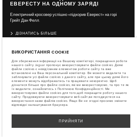
ЕВЕРЕСТУ НА ОДНОМУ ЗАРЯДІ
Електричний кросовер успішно «підкорив Еверест» на горі
Грейт Дан Фелл.
ДІЗНАТИСЬ БІЛЬШЕ
ВИКОРИСТАННЯ COOKIE
Для збереження інформаціі на Вашому комп’ютері, покращення роботи
нашого сайту Jaguar пропонує використовувати файли cookies. Деякі
файли cookies є невід’ємним елементом роботи сайту та вже
встановлені на Ваш персональний комп’ютер. Ви можете видалити та
заблокувати усі файли cookies з даного сайту, але при цьому деякі його
елементи можуть відображатись та працювати некоректно. Щоб
дізнатися більше про файли cookies, які ми використовуємо, та про те як
їх видалити, ознайомтесь з Політикою Конфіденційності. Ми
використовуємо файли cookies для того,щоб покращити роботу нашого
сайту. Продовжуючи використовувати веб-сайт,ви погоджуєтеся на
використання нами файлів cookies. Якщо Ви не згодні просимо змінити
відповідні налаштування браузера.
ПРИЙНЯТИ