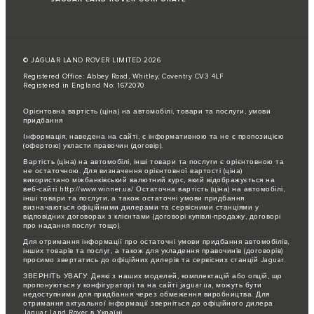
© JAGUAR LAND ROVER LIMITED 2026
Registered Office: Abbey Road, Whitley, Coventry CV3 4LF
Registered in England No: 1672070
Орієнтовна вартість (ціна) на автомобілі, товари та послуги, умови
придбання
Інформація, наведена на сайті, є інформативною та не є пропозицією
(офертою) укласти правочин (договір).
Вартість (ціна) на автомобілі, інші товари та послуги є орієнтовною та
не остаточною. Для визначення орієнтовної вартості (ціна)
використано міжбанківський валютний курс, який відображується на
веб-сайті http://www.winner.ua/ Остаточна вартість (ціна) на автомобілі,
інші товари та послуги, а також остаточні умови придбання
визначаються офіційними дилерами та сервісними станціями у
відповідних договорах з клієнтами (договорі купівлі-продажу, договорі
про надання послуг тощо).
Для отримання інформації про остаточні умови придбання автомобілів,
інших товарів та послуг, а також для укладення правочинів (договорів)
просимо звертатись до офіційних дилерів та сервісних станцій Jaguar.
ЗВЕРНІТЬ УВАГУ: Деякі з наших моделей, комплектацій або опцій, що
пропонуються у конфігураторі та на сайті jaguar.ua, можуть бути
недоступними для придбання через обмеження виробництва. Для
отримання актуальної інформації зверніться до офіційного дилера
Jaguar Land Rover в Україні.