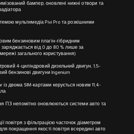
имізований бампер, оновлені нижні отвори та
радіатора
стемою мультимедіа Pivi Pro та розкішними
дровим бензиновим плагін-гібридним
 і заряджається від 0 до 80 % лише за
 мережі загального користування)
ітровий 4-циліндровий дизельний двигун, 1,5-
вий бензинові двигуни Ingenium
uar із двома SIM-картами керується новим 11,4-
кла
ння ПЗ непомітно оновлюються системи авто та
ації повітря з фільтрацією часточок діаметром
для покращення якості повітря всередині авто