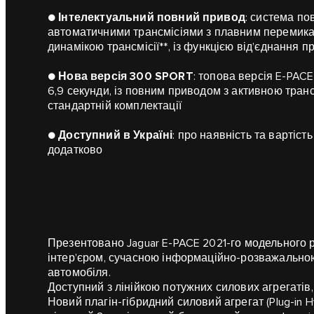
●
Інтелектуальний повний привод
: система по
автоматичними трансмісіями з плавним перемик
динамікою трансмісії**, із функцією від’єднання п
●
Нова версія 300 SPORT
: топова версія E-PAC
6,9 секунди, із повним приводом з активною тран
стандартній комплектації
●
Доступний в Україні
: про наявність та вартіс
додатково
Презентовано Jaguar E-PACE 2021-го модельного 
інтер’єром, сучасною інформаційно-розважальною
автомобіля.
Доступний з лінійкою потужних силових агрегатів,
Новий плагін-гібридний силовий агрегат (Plug-in Hy