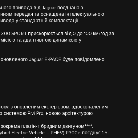
вного привода від Jaguar поєднана з
анням передач та оснащена інтелектуальною
ривода у стандартній комплектації
E 300 SPORT прискорюється від 0 до 100 км/год за
смісією та адаптивною динамікою у
ть оновленого Jaguar E-PACE буде повідомлено
року: з оновленим екстер’єром, вдосконаленим
 системою Pivi Pro, новою архітектурою
 зокрема плагін-гібридним двигуном****.
brid Electric Vehicle – PHEV) P300e поєднує 1,5-