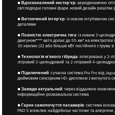
●
Вдосконалений екстер’єр
: аеродинамічно опт
світлодіодні головні фари, новий дизайн решітки 
●
Витончений інтер’єр
: із новою інтуїтивною си
деталями
●
Повністю електрична тяга
: із новим 3-цилін
двигуном**** авто долає до 55 км* на електротязі
30 хвилин (32 або більше кВт постійного струму в
●
Технологія м’якого гібрида
: інтегрована у 2-л
літровий 3-циліндровий та 2-літровий 4-циліндро
●
Підключений
: сучасна система Pivi Pro від Jag
дюймовим сенсорним HD-дисплеєм з вигнутого с
●
Завжди актуальний
: через віддалене оновле
інформаційно-розважальна система
●
Гарне самопочуття пасажирів
: система іоніз
PM2.5 вловлює найдрібніші часточки та алергени 