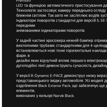
Premium
LED та функцією автоматичного пристосування дал
Технологія застосовує камеру переднього огляду
ближнім світлом. Так авто не засліплює водіїв зус
індикатори поворотів стандартні для версій S, SE 
передніми
анімованими індикаторами поворотів.
У задній частині кросовера нижній бампер отрима
вихлопними трубами, стандартними для 4-циліндр
встановлюються нові тонкі горизонтальні накладки
фари, в
дизайні яких відчутний вплив першого електрокара
дугоподібні лінії демонструють сучасність дизайну
У версії R-Dynamic E-PACE демонструє низку вира
представницького іміджу автомобіля. Усі моделі 
оздоблення Black Exterior Pack, що забезпечує ще
елементів,
виконаних у кольорі Narvik Black.