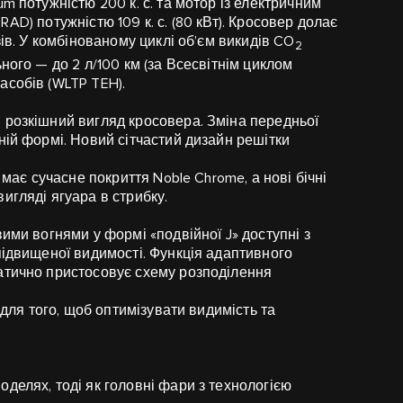
m потужністю 200 к. с. та мотор із електричним
 ERAD) потужністю 109 к. с. (80 кВт). Кросовер долає
зів. У комбінованому циклі об’єм викидів CO
2
ного — до 2 л/100 км (за Всесвітнім циклом
асобів (WLTP TEH).
 розкішний вигляд кросовера. Зміна передньої
ній формі. Новий сітчастий дизайн решітки
 має сучасне покриття Noble Chrome, а нові бічні
игляді ягуара в стрибку.
ими вогнями у формі «подвійної J» доступні з
підвищеної видимості. Функція адаптивного
атично пристосовує схему розподілення
 для того, щоб оптимізувати видимість та
делях, тоді як головні фари з технологією