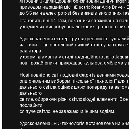
літровий 3-циліндровий бензиновий двигун Ingeniu
приводом на задній міст (Electric Rear Axle Drive -
до 55 км на електротязі без викидів вихлопних га
становить від 44 г/км, показники споживання паль
узгоджених випробувань легкових транспортних з
Удосконалення екстер’єру підкреслюють зухвалий
частини — це оновлений нижній отвір у заокругле
радіатора
у формі діаманта у стилі традиційного лого Jaguar
повітрозабірники прикрашає культова емблема у в
Нові повністю світлодіодні фари із денними ходов
опціональним вибором піксельної технології для 
дальнього світла оцінює шлях попереду та автом
дальнього
світла, обираючи різні світлодіодні елементи. Все
послабити
сліпуче світло, не заважаючи іншим водіям.
Удосконалена LED-технологія встановлена на S-мо