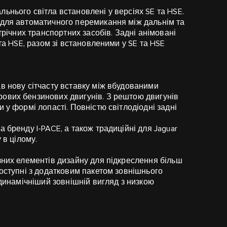
ьнього світла встановлені у версіях SE та HSE.
 для автоматичного перемикання між дальнім та
трічних транспортних засобів. Задні анімовані
та HSE, разом зі встановленими у SE та HSE
в нову сітчасту вставку між вбудованими
ових бензинових двигунів. З рештою двигунів
 у формі лопасті. Повністю світлодіодні задні
 бренду I-PACE, а також традиційні для Jaguar
 в цілому.
зних елементів дизайну для підкреслення більш
доступні з додатковим пакетом зовнішнього
 динамічніший зовнішній вигляд з низкою