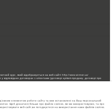
ютний курс, який відображується на веб-сайті http://www.winner.ua/
у відповідних договорах з клієнтами (договорі купівлі-продажу, договорі про
 до офіційних дилерів та сервісних станцій Jaguar.
бання через обмеження виробництва. Для отримання актуальної інформації
від’ємним елементом роботи сайту та вже встановлені на Ваш персональний
 виготовлення автомобілів. Це дуже динамічна ситуація, і, як наслідок,
ктно. Щоб дізнатися більше про файли cookies, які ми використовуємо, та про
удь ласка, зв'яжіться з офіційним дилером для отримання детальної
користовувати веб-сайт,ви погоджуєтеся на використання нами файлів cookies.