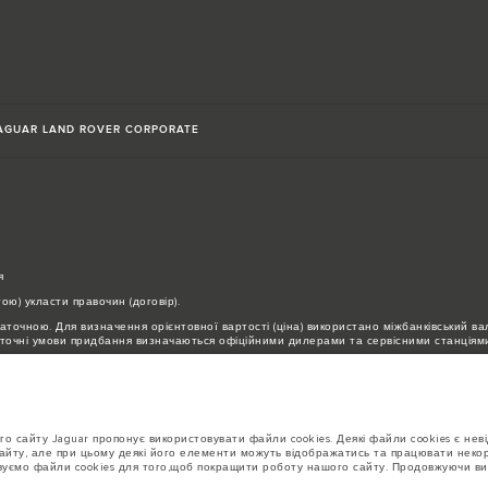
AGUAR LAND ROVER CORPORATE
я
ю) укласти правочин (договір).
таточною. Для визначення орієнтовної вартості (ціна) використано міжбанківський вал
статочні умови придбання визначаються офіційними дилерами та сервісними станціями 
товарів та послуг, а також для укладення правочинів (договорів) просимо звертатись
уються у конфігураторі та на сайті jaguar.ua, можуть бути недоступними для прид
о сайту Jaguar пропонує використовувати файли cookies. Деякі файли cookies є не
напівпровідників наразі впливає на специфікації збірки, доступність опцій і терміни
айту, але при цьому деякі його елементи можуть відображатись та працювати некоре
ображати поточні специфікації, опції, варіанти оздоблення та кольорові рішення. Б
овуємо файли cookies для того,щоб покращити роботу нашого сайту. Продовжуючи ви