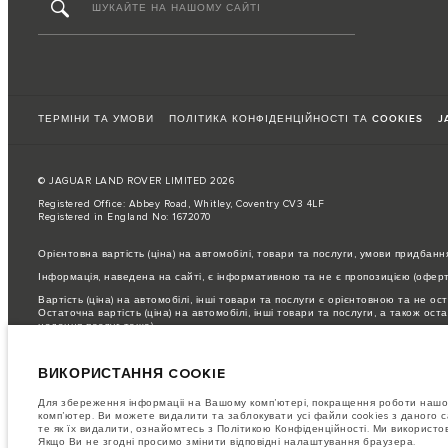
ТЕРМІНИ ТА УМОВИ
ПОЛІТИКА КОНФІДЕНЦІЙНОСТІ ТА COOKIES
J
© JAGUAR LAND ROVER LIMITED 2026
Registered Office: Abbey Road, Whitley, Coventry CV3 4LF
Registered in England No: 1672070
Орієнтовна вартість (ціна) на автомобілі, товари та послуги, умови придбанн
Інформація, наведена на сайті, є інформативною та не є пропозицією (оферто
Вартість (ціна) на автомобілі, інші товари та послуги є орієнтовною та не ос
Остаточна вартість (ціна) на автомобілі, інші товари та послуги, а також о
надання послуг тощо).
Для отримання інформації про остаточні умови придбання автомобілів, інших 
ВИКОРИСТАННЯ COOKIE
ЗВЕРНІТЬ УВАГУ: Деякі з наших моделей, комплектацій або опцій, що пропон
зверніться до офіційного дилера Jaguar Land Rover в Україні.
Для збереження інформаціі на Вашому комп’ютері, покращення роботи нашог
Важливе зауваження щодо зображень та специфікацій.
Глобальний дефіцит 
комп’ютер. Ви можете видалити та заблокувати усі файли cookies з даного с
зображення, які зараз використовуються на вебсайті, можуть не повністю від
те як їх видалити, ознайомтесь з Політикою Конфіденційності. Ми використ
інформації.
Якщо Ви не згодні просимо змінити відповідні налаштування браузера.