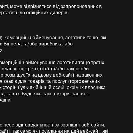
айті, може відрізнятися від запропонованих в
ертатись до офіційних дилерів.
и), комерційні найменування, логотипи тощо, які
ю Віннера та/або виробника, або
х.
 комерційні найменування логотипи тощо третіх
 власністю третіх осіб та/або такі особи
р розміщує їх на цьому веб-сайті на законних
я знаків для товарів та послуг (торговельних
сторін будь-якій іншій особі, окрім їх власника
ідставах. Будь-яке таке використання є
аїни.
е несе відповідальності за зовнішні веб-сайти,
айті, так само як посилання на цей веб-сайт, які