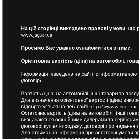
На цій сторінці викладено правові умови, що
www.jaguar.ua
Просимо Вас уважно ознайомитися з ними.
Орієнтовна вартість (ціна) на автомобілі, то
Інформація, наведена на сайті, є інформативною 
(договір).
Вартість (ціна) на автомобілі, інші товари та пос
Для визначення орієнтовної вартості (ціна) викор
відображується на веб-сайті
http://www.winner.ua/
Остаточна вартість (ціна) на автомобілі, інші тов
визначаються офіційними дилерами та сервісними
(договорі купівлі-продажу, договорі про надання п
Для отримання інформації про остаточні умови пр