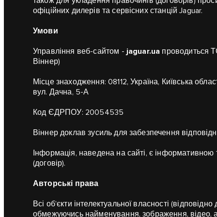
також для укладення правочинів (договорів) прос
офіційних дилерів та сервісних станцій Jaguar.
Умови
Управління веб-сайтом -
jaguar.ua
проводиться ТО
Віннер)
Місце знаходження: 08112, Україна, Київська облас
вул. Дачна, 5-А
Код ЄДРПОУ: 20054535
Віннер доклав зусиль для забезпечення відповідно
Інформація, наведена на сайті, є інформативною 
(договір).
Авторські права
Всі об’єкти інтелектуальної власності (відповідно
обмежуючись найменування, зображення, відео, ау