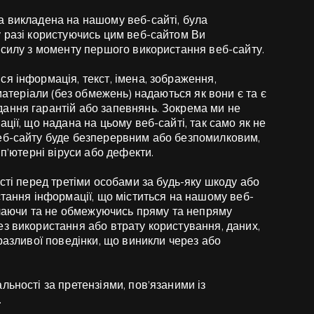
а викладена на нашому веб-сайті, була
у разі користуючись цим веб-сайтом Ви
 силу з моменту першого використання веб-сайту.
я інформація, текст, імена, зображення,
матеріали (без обмежень) надаються як вони є та є
ання гарантій або запевнянь. Зокрема ми не
ції, що надана на цьому веб-сайті, так само як не
еб-сайту буде безперервним або безпомилковим,
мп’ютерні віруси або дефекти.
сті перед третіми особами за будь-яку шкоду або
стання інформації, що міститься на нашому веб-
лючаючи та не обмежуючись пряму та непряму
з використання або втрату користування, даних,
разливої поведінки, що виникли через або
льності за претензіями, пов’язаними із
.