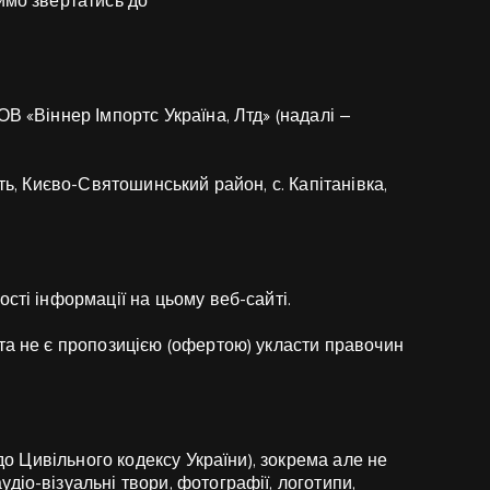
имо звертатись до
В «Віннер Імпортс Україна, Лтд» (надалі –
ть, Києво-Святошинський район, с. Капітанівка,
сті інформації на цьому веб-сайті.
та не є пропозицією (офертою) укласти правочин
 до Цивільного кодексу України), зокрема але не
діо-візуальні твори, фотографії, логотипи,