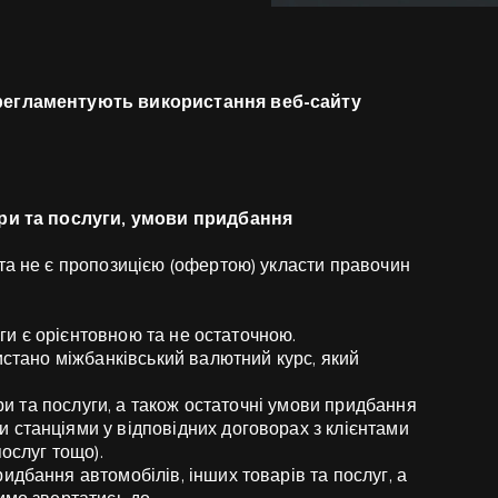
 регламентують використання веб-сайту
вари та послуги, умови придбання
та не є пропозицією (офертою) укласти правочин
луги є орієнтовною та не остаточною.
истано міжбанківський валютний курс, який
ари та послуги, а також остаточні умови придбання
 станціями у відповідних договорах з клієнтами
ослуг тощо).
идбання автомобілів, інших товарів та послуг, а