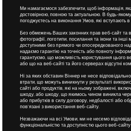
Ми намагаємося забезпечити, щоб інформація, як
достовірною, повною та актуальною. В будь-яком
погоджуєтесь на виконання Умов, які вступають в
Без обмежень Ваших законних прав веб-сайт та вс
фотографії, логотипи, посилання та ікони та інші 
доступними без прямого чи опосередкованого над
надаємо гарантію на точність або повноту інформа
гарантуємо, що можливість користування цього в
або що на веб-сайті та його серверах відсутні ко
Ні за яких обставин Віннер не несе відповідально
втрати, що можуть виникнути у результаті викори
сайті або продуктів, які на ньому зображені, вк
шкоду, або шкоду, що якимось чином виникла чере
або прибутків в силу договору, недбалості або об
пов’язані з використання веб-сайту.
Незважаючи на всі Умови, ми не несемо відповіда
функціональністю та доступністю цього веб-сайту