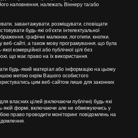
його наповнення, належать Віннеру та/або
увати, завантажувати, розміщувати, сповіщати
товувати будь-які об’єкти інтелектуальної
браження, графічні малюнки, логотипи, кнопки,
му веб-сайті, а також мову програмування, що була
якої комерційної або публічної цілі без
ою, що має право на їх використання.
ати будь-який матеріал або інформацію на цьому
 іншою метою окрім Вашого особистого
ористуватись цим веб-сайтом лише для законних
ля власних цілей (включаючи публічні) будь-які
дь-якій формі, включаючи але не обмежуючись у
собою право проводити моніторинг повідомлень на
відомлення.