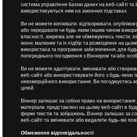
система управління базою даних на веб-сайті та 
використовуються ним на законних підставах.
Ви не можете копіювати, відтворювати, опубліков
або передавати чи будь-яким іншим чином викорис
власності, зокрема але не обмежуючись тексти, зо
ікони, малюнки та їх підбір та розміщення на цьо
використана та програмне забезпечення, для будь-
попереднього погодження з Віннером та/або особ
Ви не можете адаптувати, змінювати або створюв
веб-сайті або використовувати його з будь-якою
некомерційного використання. Ви погоджуєтесь к
цілей.
Віннер залишає за собою право на використання д
матеріали, представлені на цьому веб-сайті в бу
формі текстів та зображень. Віннер залишає за 
веб-сайті та змінювати або видаляти будь-які по
Обмеження відповідальності