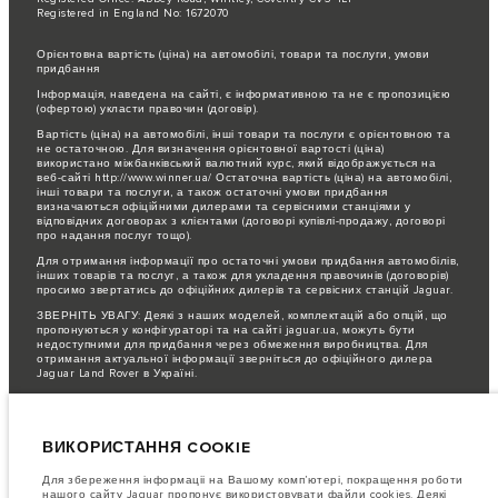
Registered in England No: 1672070
Орієнтовна вартість (ціна) на автомобілі, товари та послуги, умови
придбання
Інформація, наведена на сайті, є інформативною та не є пропозицією
(офертою) укласти правочин (договір).
Вартість (ціна) на автомобілі, інші товари та послуги є орієнтовною та
не остаточною. Для визначення орієнтовної вартості (ціна)
використано міжбанківський валютний курс, який відображується на
веб-сайті http://www.winner.ua/ Остаточна вартість (ціна) на автомобілі,
інші товари та послуги, а також остаточні умови придбання
визначаються офіційними дилерами та сервісними станціями у
відповідних договорах з клієнтами (договорі купівлі-продажу, договорі
про надання послуг тощо).
Для отримання інформації про остаточні умови придбання автомобілів,
інших товарів та послуг, а також для укладення правочинів (договорів)
просимо звертатись до офіційних дилерів та сервісних станцій Jaguar.
ЗВЕРНІТЬ УВАГУ: Деякі з наших моделей, комплектацій або опцій, що
пропонуються у конфігураторі та на сайті jaguar.ua, можуть бути
недоступними для придбання через обмеження виробництва. Для
отримання актуальної інформації зверніться до офіційного дилера
Jaguar Land Rover в Україні.
Важливе зауваження щодо зображень та специфікацій.
Глобальний
дефіцит напівпровідників наразі впливає на специфікації збірки,
доступність опцій і терміни виготовлення автомобілів. Це дуже
ВИКОРИСТАННЯ COOKIE
динамічна ситуація, і, як наслідок, зображення, які зараз
використовуються на вебсайті, можуть не повністю відображати поточні
специфікації, опції, варіанти оздоблення та кольорові рішення. Будь
Для збереження інформаціі на Вашому комп’ютері, покращення роботи
ласка, зв'яжіться з офіційним дилером для отримання детальної
нашого сайту Jaguar пропонує використовувати файли cookies. Деякі