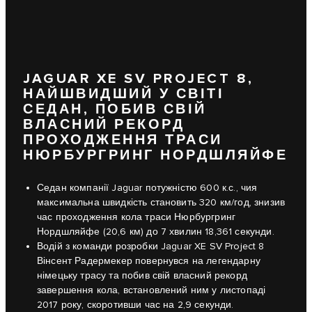
JAGUAR XE SV PROJECT 8,
НАЙШВИДШИЙ У СВІТІ
СЕДАН, ПОБИВ СВІЙ
ВЛАСНИЙ РЕКОРД
ПРОХОДЖЕННЯ ТРАСИ
НЮРБУРГРИНГ НОРДШЛЯЙФЕ
Седан компанії Jaguar потужністю 600 к.с., чия
максимальна швидкість становить 320 км/год, знизив
час проходження кола траси Нюрбургринг
Нордшляйфе (20,6 км) до 7 хвилин 18,361 секунди.
Водій з команди розробки Jaguar XE SV Project 8
Вінсент Радермекер повернувся на легендарну
німецьку трасу та побив свій власний рекорд
завершення кола, встановлений ним у листопаді
2017 року, скоротивши час на 2,9 секунди.