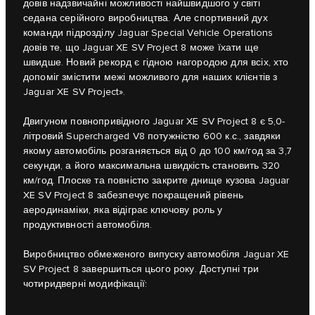
довів надзвичайні можливості найшвидшого у світі
седана серійного виробництва. Але спортивний дух
команди підрозділу Jaguar Special Vehicle Operations
довів те, що Jaguar XE SV Project 8 може їхати ще
швидше. Новий рекорд є гідною нагородою для всіх, хто
допоміг змістити межі можливого для наших клієнтів з
Jaguar XE SV Project».
Двигуном повнопривідного Jaguar XE SV Project 8 є 5,0-
літровий Supercharged V8 потужністю 600 к.с., завдяки
якому автомобіль розганяється від 0 до 100 км/год за 3,7
секунди, а його максимальна швидкість становить 320
км/год. Плоске та повністю закрите днище кузова Jaguar
XE SV Project 8 забезпечує покращений рівень
аеродинаміки, яка відіграє ключову роль у
продуктивності автомобіля.
Виробництво обмеженого випуску автомобіля Jaguar XE
SV Project 8 завершиться цього року. Доступні три
чотиридверні модифікації: