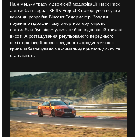
На німецьку трасу у двомісній модифікації Track Pack
автомобіля Jaguar XE SV Project 8 повернувся водій з
команди розробки Вінсент Радермекер. Завдяки
пружинно-гідравлічному амортизатору кліренс
автомобіля був відрегульований на відповідній трекові
висоті. А розташування регульованого переднього
спліттера і карбонового заднього аеродинамічного
крила забезпечувало максимальну притискну силу та
стабільність.