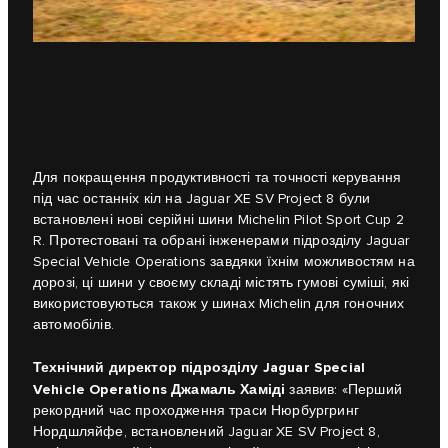
Для покращення продуктивності та точності керування
під час останніх кіл на Jaguar XE SV Project 8 були
встановлені нові серійні шини Michelin Pilot Sport Cup 2
R. Протестовані та обрані інженерами підрозділу Jaguar
Special Vehicle Operations завдяки їхнім можливостям на
дорозі, ці шини у своєму складі містять гумові суміші, які
використовуються також у шинах Michelin для гоночних
автомобілів.
Технічний директор підрозділу Jaguar Special
Vehicle Operations Джамаль Хаміді
заявив: «Перший
рекордний час проходження траси Нюрбургринг
Нордшляйфе, встановлений Jaguar XE SV Project 8,