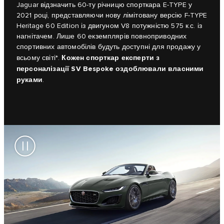
Jaguar відзначить 60-ту річницю спорткара E-TYPE у
2021 році, представляючи нову лімітовану версію F-TYPE
Heritage 60 Edition із двигуном V8 потужністю 575 к.с. із
нагнітачем. Лише 60 екземплярів повноприводних
спортивних автомобілів будуть доступні для продажу у
Кожен спорткар експерти з
всьому світі*.
персоналізації SV Bespoke оздоблювали власними
руками
.