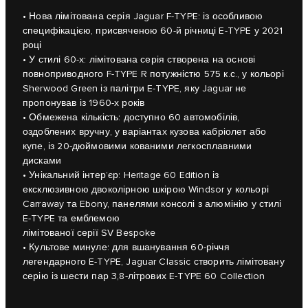
• Нова лімітована серія Jaguar F-TYPE: із особливою
специфікацією, присвяченою 60-й річниці E-TYPE у 2021
році
• У стилі 60-х: лімітована серія створена на основі
повноприводного F-TYPE R потужністю 575 к.с., у кольорі
Sherwood Green із палітри E-TYPE, яку Jaguar не
пропонував із 1960-х років
• Обмежена кількість: доступно 60 автомобілів,
оздоблених вручну, у варіантах кузова кабріолет або
купе, із 20-дюймовими кованими легкосплавними
дисками
• Унікальний інтер’єр: Heritage 60 Edition із
ексклюзивною двоколірною шкірою Windsor у кольорі
Carraway та Ebony, панелями консолі з алюмінію у стилі
E-TYPE та емблемою
лімітованої серії SV Bespoke
• Культове минуле: для вшанування 60-річчя
легендарного E-TYPE, Jaguar Classic створить лімітовану
серію із шести пар 3,8-літрових E-TYPE 60 Collection