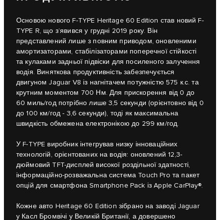
Основою нового F-TYPE Heritage 60 Edition став новий F-
TYPE R, що з’явився у грудні 2019 року. Він
представлений лише з повним приводом, оновленими
амортизаторами, стабілізаторами поперечної стійкості
та кулаками задньої підвіски для посиленого залучення
водія. Виняткова продуктивність забезпечується
двигуном Jaguar V8 із нагнітачем потужністю 575 к.с. та
крутним моментом 700 Нм. Для прискорення від 0 до
60 миль/год потрібно лише 3,5 секунди (орієнтовно від 0
до 100 км/год - 3,6 секунди), тоді як максимальна
швидкість обмежена електронікою до 299 км/год.
У F-TYPE виробник інтегрував низку інноваційних
технологій, орієнтованих на водія: оновлений 12,3-
дюймовий TFT-дисплей високої роздільної здатності,
інформаційно-розважальна система Touch Pro та пакет
опцій для смартфона Smartphone Pack із Apple CarPlay®.
Кожне авто Heritage 60 Edition зібрано на заводі Jaguar
у Касл Бромвічі у Великій Британії, а довершено