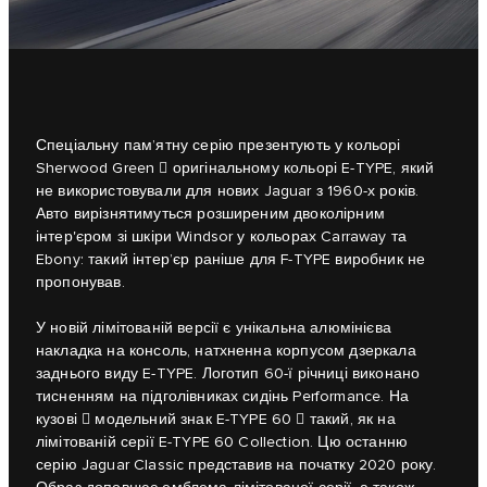
Спеціальну пам’ятну серію презентують у кольорі
Sherwood Green  оригінальному кольорі E-TYPE, який
не використовували для нових Jaguar з 1960-х років.
Авто вирізнятимуться розширеним двоколірним
інтер'єром зі шкіри Windsor у кольорах Carraway та
Ebony: такий інтер’єр раніше для F-TYPE виробник не
пропонував.
У новій лімітованій версії є унікальна алюмінієва
накладка на консоль, натхненна корпусом дзеркала
заднього виду E-TYPE. Логотип 60-ї річниці виконано
тисненням на підголівниках сидінь Performance. На
кузові  модельний знак E-TYPE 60  такий, як на
лімітованій серії E-TYPE 60 Collection. Цю останню
серію Jaguar Classic представив на початку 2020 року.