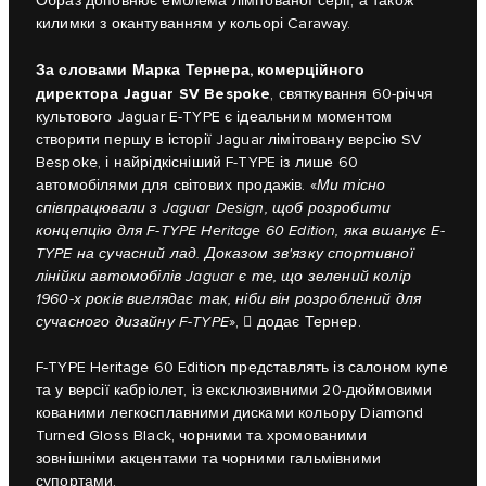
Образ доповнює емблема лімітованої серії, а також
килимки з окантуванням у кольорі Caraway.
За словами Марка Тернера, комерційного
директора Jaguar SV Bespoke
, святкування 60-річчя
культового Jaguar E-TYPE є ідеальним моментом
створити першу в історії Jaguar лімітовану версію SV
Bespoke, і найрідкісніший F-TYPE із лише 60
автомобілями для світових продажів. «
Ми тісно
співпрацювали з Jaguar Design, щоб розробити
концепцію для F-TYPE Heritage 60 Edition, яка вшанує E-
TYPE на сучасний лад. Доказом зв'язку спортивної
лінійки автомобілів Jaguar є те, що зелений колір
1960-х років виглядає так, ніби він розроблений для
сучасного дизайну F-TYPE
»,  додає Тернер.
F-TYPE Heritage 60 Edition представлять із салоном купе
та у версії кабріолет, із ексклюзивними 20-дюймовими
кованими легкосплавними дисками кольору Diamond
Turned Gloss Black, чорними та хромованими
зовнішніми акцентами та чорними гальмівними
супортами.