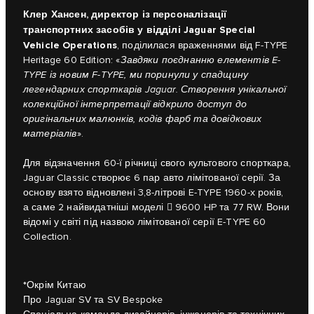
Клер Хансен, директор із персоналізації
транспортних засобів у відділі Jaguar Special
Vehicle Operations
, поділилася враженнями від F-TYPE
Heritage 60 Edition: «
Завдяки поєднанню елементів E-
TYPE із новим F-TYPE, ми поринули у спадщину
легендарних спорткарів Jaguar. Створення унікальної
колекційної інтерпретації відкрило доступ до
оригінальних малюнків, кодів фарб та довідкових
матеріалів
».
Для відзначення 60-ї річниці свого культового спорткара,
Jaguar Classic створює 6 пар авто лімітованої серії. За
основу взято відновлені 3,8-літрові E-TYPE 1960-х років,
а саме 2 найвидатніші моделі  9600 HP та 77 RW. Вони
відомі у світі під назвою лімітованої серії E-TYPE 60
Collection.
*Окрім Китаю
Про Jaguar SV та SV Bespoke