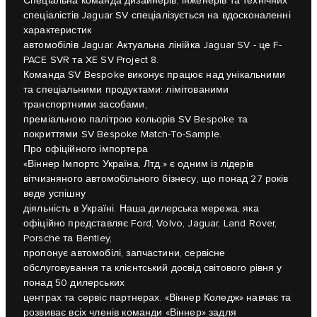
Спеціальна команда дизайнерів, інженерів та технічних
спеціалістів Jaguar SV спеціалізується на вдосконаленні
характеристик
автомобілів Jaguar. Актуальна лінійка Jaguar SV - це F-
PACE SVR та XE SV Project 8.
Команда SV Bespoke виконує працює над унікальними
та спеціальними продуктами: лімітованими
транспортними засобами,
преміальною палітрою кольорів SV Bespoke та
покриттями SV Bespoke Match-To-Sample.
Про офіційного імпортера
«Віннер Імпортс Україна, Лтд.» є одним із лідерів
вітчизняного автомобільного бізнесу, що понад 27 років
веде успішну
діяльність в Україні. Наша дилерська мережа, яка
офіційно представляє Ford, Volvo, Jaguar, Land Rover,
Porsche та Bentley,
пропонує автомобілі, запчастини, сервісне
обслуговування та клієнтський досвід світового рівня у
понад 50 дилерських
центрах та сервіс партнерах. «Віннер Коледж» навчає та
розвиває всіх членів команди «Віннер» задля