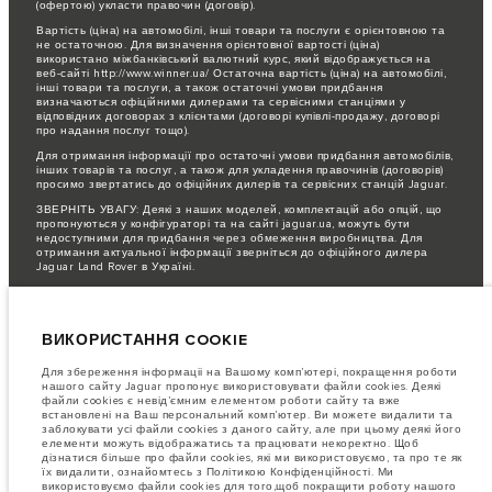
(офертою) укласти правочин (договір).
Вартість (ціна) на автомобілі, інші товари та послуги є орієнтовною та
не остаточною. Для визначення орієнтовної вартості (ціна)
використано міжбанківський валютний курс, який відображується на
веб-сайті http://www.winner.ua/ Остаточна вартість (ціна) на автомобілі,
інші товари та послуги, а також остаточні умови придбання
визначаються офіційними дилерами та сервісними станціями у
відповідних договорах з клієнтами (договорі купівлі-продажу, договорі
про надання послуг тощо).
Для отримання інформації про остаточні умови придбання автомобілів,
інших товарів та послуг, а також для укладення правочинів (договорів)
просимо звертатись до офіційних дилерів та сервісних станцій Jaguar.
ЗВЕРНІТЬ УВАГУ: Деякі з наших моделей, комплектацій або опцій, що
пропонуються у конфігураторі та на сайті jaguar.ua, можуть бути
недоступними для придбання через обмеження виробництва. Для
отримання актуальної інформації зверніться до офіційного дилера
Jaguar Land Rover в Україні.
Важливе зауваження щодо зображень та специфікацій.
Глобальний
дефіцит напівпровідників наразі впливає на специфікації збірки,
доступність опцій і терміни виготовлення автомобілів. Це дуже
ВИКОРИСТАННЯ COOKIE
динамічна ситуація, і, як наслідок, зображення, які зараз
використовуються на вебсайті, можуть не повністю відображати поточні
специфікації, опції, варіанти оздоблення та кольорові рішення. Будь
Для збереження інформаціі на Вашому комп’ютері, покращення роботи
ласка, зв'яжіться з офіційним дилером для отримання детальної
нашого сайту Jaguar пропонує використовувати файли cookies. Деякі
інформації.
файли cookies є невід’ємним елементом роботи сайту та вже
встановлені на Ваш персональний комп’ютер. Ви можете видалити та
Jaguar Land Rover Limited постійно шукає шляхи поліпшити технічні
заблокувати усі файли cookies з даного сайту, але при цьому деякі його
характеристики, дизайн і виробництво своїх автомобілів, деталей та
елементи можуть відображатись та працювати некоректно. Щоб
аксесуарів, зміни відбуваються постійно, і ми залишаємо за собою
дізнатися більше про файли cookies, які ми використовуємо, та про те як
право вносити зміни без попереднього повідомлення. Деякі функції
їх видалити, ознайомтесь з Політикою Конфіденційності. Ми
можуть відрізнятися від додаткових до стандартних для різних років
використовуємо файли cookies для того,щоб покращити роботу нашого