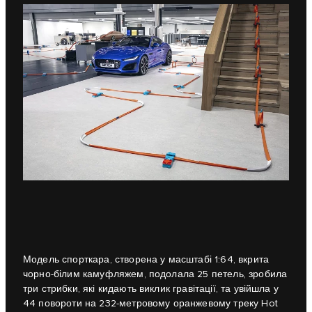
Модель спорткара, створена у масштабі 1:64, вкрита
чорно-білим камуфляжем, подолала 25 петель, зробила
три стрибки, які кидають виклик гравітації, та увійшла у
44 повороти на 232-метровому оранжевому треку Hot