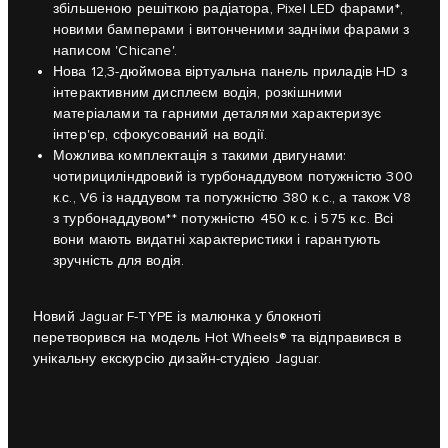
збільшеною решіткою радіатора, Pixel LED фарами*,
новими бамперами і витонченими задніми фарами з
написом 'Chicane'.
Нова 12,3-дюймова віртуальна панель приладів HD з
інтерактивним дисплеєм водія, розкішними
матеріалами та гарними деталями характеризує
інтер'єр, сфокусований на водії.
Можлива комплектація з такими двигунами:
чотирициліндровий із турбонаддувом потужністю 300
к.с., V6 із наддувом та потужністю 380 к.с., а також V8
з турбонаддувом** потужністю 450 к.с. і 575 к.с. Всі
вони мають видатні характеристики і гарантують
зручність для водія.
Новий Jaguar F-TYPE із малюнка у блокноті
перетворився на модель Hot Wheels® та відправився в
унікальну екскурсію дизайн-студією Jaguar.