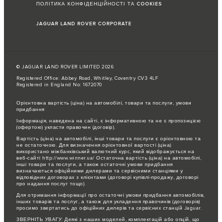
ПОЛІТИКА КОНФІДЕНЦІЙНОСТІ ТА COOKIES
JAGUAR LAND ROVER CORPORATE
© JAGUAR LAND ROVER LIMITED 2026
Registered Office: Abbey Road, Whitley, Coventry CV3 4LF
Registered in England No: 1672070
Орієнтовна вартість (ціна) на автомобілі, товари та послуги, умови
придбання
Інформація, наведена на сайті, є інформативною та не є пропозицією
(офертою) укласти правочин (договір).
Вартість (ціна) на автомобілі, інші товари та послуги є орієнтовною та
не остаточною. Для визначення орієнтовної вартості (ціна)
використано міжбанківський валютний курс, який відображується на
веб-сайті http://www.winner.ua/ Остаточна вартість (ціна) на автомобілі,
інші товари та послуги, а також остаточні умови придбання
визначаються офіційними дилерами та сервісними станціями у
відповідних договорах з клієнтами (договорі купівлі-продажу, договорі
про надання послуг тощо).
Для отримання інформації про остаточні умови придбання автомобілів,
інших товарів та послуг, а також для укладення правочинів (договорів)
просимо звертатись до офіційних дилерів та сервісних станцій Jaguar.
ЗВЕРНІТЬ УВАГУ: Деякі з наших моделей, комплектацій або опцій, що