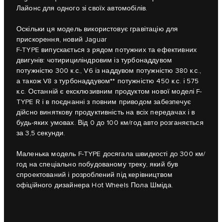
Лайонс для одного зі своїх автомобілів.
Оскільки ця модель використовує гравітацію для
прискорення, новий Jaguar
F-TYPE випускається з рядом потужних та ефективних
двигунів: чотирициліндровим із турбонаддувом
потужністю 300 к.с., V6 із наддувом потужністю 380 к.с.,
а також V8 з турбонаддувом** потужністю 450 к.с. і 575
к.с. Останній є ексклюзивним продуктом нової моделі F-
TYPE R і в поєднанні з повним приводом забезпечує
дійсно виняткову продуктивність на всіх передачах і в
будь-яких умовах. Від 0 до 100 км/год авто розганяється
за 3,5 секунди.
Маленька модель F-TYPE досягала швидкості до 300 км/
год на спеціально побудованому треку, який був
спроектований і розроблений під керівництвом
офіційного дизайнера Hot Wheels Пола Шміда.