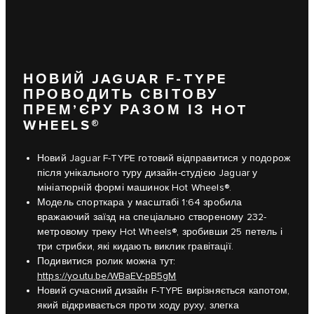
НОВИЙ JAGUAR F-TYPE
ПРОВОДИТЬ СВІТОВУ
ПРЕМ’ЄРУ РАЗОМ ІЗ HOT
WHEELS®
Новий Jaguar F-TYPE готовий відправитися у подорож
після унікального туру дизайн-студією Jaguar у
мініатюрній формі машинок Hot Wheels®.
Модель спорткара у масштабі 1:64 зробила
вражаючий заїзд на спеціально створеному 232-
метровому треку Hot Wheels®, зробивши 25 петель і
три стрибки, які кидають виклик гравітації.
Подивитися ролик можна тут:
https://youtu.be/WBaEV-pB5gM
Новий сучасний дизайн F-TYPE вирізняється капотом,
який відкривається проти ходу руху, злегка