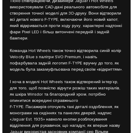
Тісно співпрацюючи, дизайнери Jaguar і Hot Wheels
використовували CAD-дані реального автомобіля для
створення точної моделі для 3D-друку. Вони відтворили
всі деталі нового F-TYPE, включаючи його новий капот,
який відкривається проти ходу руху, характерні надтонкі
фари Pixel LED і більш витончені передній і задній
бампери.
Команда Hot Wheels також точно відтворила синій колір
Velocity Blue з палітри SVO Premium, і навіть
пофарбувала задній логотип F-TYPE вручну до того, як
модель була закамуфльована перед своїм «відкриттям».
І хоча в моделі Hot Wheels також відтворений інтер’єр,
для того, щоб повністю відчути розкіш таких матеріалів,
як шкіра Winsdor та благородний хром, потрібно
опинитися всередині справжнього
F-TYPE. Пасажирів оточують такі деталі оздоблення, як
монограми на сидіннях та панелях дверей, надпис
«Jaguar Est. 1935» навколо кнопки розблокування
відділення для рукавичок, що нагадує, як вперше назву
Jaguar використав засновник компанії сер Вільям