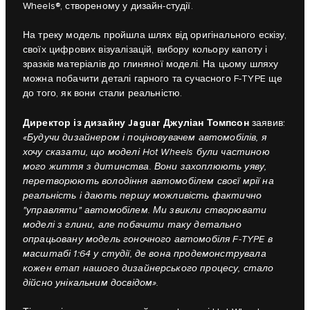
Wheels®, створеному у дизайн-студії.
На треку модель пройшла шлях від оригінального ескізу,
своїх цифрових візуалізацій, вибору кольору капоту і
зразків матеріалів до глиняної моделі. На цьому шляху
можна побачити деталі гарного та сучасного F-TYPE ще
до того, як вони стали реальністю.
Директор із дизайну Jaguar Джуліан Томпсон
заявив:
«Будучи дизайнером і поціновувачем автомобілів, я
хочу сказати, що моделі Hot Wheels були частиною
мого життя з дитинства. Вони захоплюють уяву,
перетворюють володіння автомобілем своєї мрії на
реальність і дають першу можливість фактично
"управляти" автомобілем. Ми звикли створювати
моделі з глини, але побачити таку детально
опрацьовану модель гоночного автомобіля F-TYPE в
масштабі 1:64 у студії, де вона продемонструвала
кожен етап нашого дизайнерського процесу, стало
дійсно унікальним досвідом».