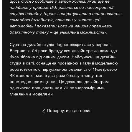
щось дійсно особливе з автомобілем, який ще не
надійшов у продаж. Відправитися до надсекретної
студію дизайну Jaguar і попрацювати з талановитою
командою дизайнерів, втілити у життя цей
автомобіль і показати його на нашому оранжево-
блакитному треку – це унікальна можливість».
Сучасна дизайн-студія Jaguar відкрилася у вересні.
Вперше за 84 роки бренду вся дизайнерська команда
була зібрана під одним дахом. Найсучасніша дизайн-
студія в світі, оснащена провідною в галузі модельною
робототехнікою, віртуальною реальністю, 11-метровою
4K панеллю, має в два рази більшу площу, ніж
попереднє приміщення. Це дозволяє дизайнерам
одночасно працювати над 20 повнорозмірними
глиняними моделями.
Повернутися до новин