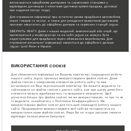
визначаються офіційними дилерами та сервісними станціями у
відповідних договорах з клієнтами (договорі купівлі-продажу, договорі
про надання послуг тощо).
Для отримання інформації про остаточні умови придбання автомобілів,
інших товарів та послуг, а також для укладення правочинів (договорів)
просимо звертатись до офіційних дилерів та сервісних станцій Jaguar.
ЗВЕРНІТЬ УВАГУ: Деякі з наших моделей, комплектацій або опцій, що
пропонуються у конфігураторі та на сайті jaguar.ua, можуть бути
недоступними для придбання через обмеження виробництва. Для
отримання актуальної інформації зверніться до офіційного дилера
Jaguar Land Rover в Україні.
Важливе зауваження щодо зображень та специфікацій.
Глобальний
дефіцит напівпровідників наразі впливає на специфікації збірки,
доступність опцій і терміни виготовлення автомобілів. Це дуже
ВИКОРИСТАННЯ COOKIE
динамічна ситуація, і, як наслідок, зображення, які зараз
використовуються на вебсайті, можуть не повністю відображати поточні
специфікації, опції, варіанти оздоблення та кольорові рішення. Будь
Для збереження інформаціі на Вашому комп’ютері, покращення роботи
ласка, зв'яжіться з офіційним дилером для отримання детальної
нашого сайту Jaguar пропонує використовувати файли cookies. Деякі
інформації.
файли cookies є невід’ємним елементом роботи сайту та вже
встановлені на Ваш персональний комп’ютер. Ви можете видалити та
Jaguar Land Rover Limited постійно шукає шляхи поліпшити технічні
заблокувати усі файли cookies з даного сайту, але при цьому деякі його
характеристики, дизайн і виробництво своїх автомобілів, деталей та
елементи можуть відображатись та працювати некоректно. Щоб
аксесуарів, зміни відбуваються постійно, і ми залишаємо за собою
дізнатися більше про файли cookies, які ми використовуємо, та про те як
право вносити зміни без попереднього повідомлення. Деякі функції
їх видалити, ознайомтесь з Політикою Конфіденційності. Ми
можуть відрізнятися від додаткових до стандартних для різних років
використовуємо файли cookies для того,щоб покращити роботу нашого
моделі. Інформація, технічні характеристики, двигуни і кольори на
сайту. Продовжуючи використовувати веб-сайт,ви погоджуєтеся на
цьому веб-сайті базуються на європейській специфікації і можуть
використання нами файлів cookies. Якщо Ви не згодні просимо змінити
відрізнятися від ринку до ринку і можуть бути змінені без попереднього
відповідні налаштування браузера.
повідомлення. Деякі автомобілі показані з додатковим обладнанням та
аксесуарами, можуть бути доступні не на всіх ринках та відрізнятися
від запропонованих у салонах дилерських центрів. Будь ласка,
зв'яжіться з офіційним дилером, щоб дізнатися про наявність і