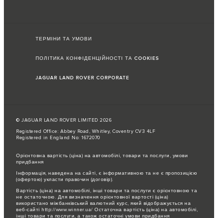
ТЕРМІНИ ТА УМОВИ
ПОЛІТИКА КОНФІДЕНЦІЙНОСТІ ТА COOKIES
JAGUAR LAND ROVER CORPORATE
© JAGUAR LAND ROVER LIMITED 2026
Registered Office: Abbey Road, Whitley, Coventry CV3 4LF
Registered in England No: 1672070
Орієнтовна вартість (ціна) на автомобілі, товари та послуги, умови
придбання
Інформація, наведена на сайті, є інформативною та не є пропозицією
(офертою) укласти правочин (договір).
Вартість (ціна) на автомобілі, інші товари та послуги є орієнтовною та
не остаточною. Для визначення орієнтовної вартості (ціна)
використано міжбанківський валютний курс, який відображується на
веб-сайті http://www.winner.ua/ Остаточна вартість (ціна) на автомобілі,
інші товари та послуги, а також остаточні умови придбання