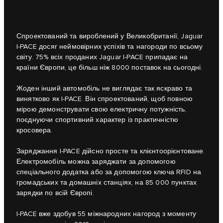
Спроектований та вироблений у Великобританії, Jaguar
I-PACE досяг неймовірних успіхів та нагороди по всьому
світу. 75% всіх проданих Jaguar I-PACE припадає на
країни Європи, це більш ніж 8000 поставок на сьогодні.
Жоден інший автомобіль не виглядає так яскраво та
винятково як I-PACE. Він спроектований, щоб повною
мірою демонструвати свою електричну потужність,
поєднуючи спортивний характер із практичністю
кросовера.
Заряджання I-PACE дійсно просте та клієнтоорієнтоване.
Електромобіль можна заряджати за допомогою
спеціального додатка або за допомогою ключа RFID на
громадських та домашніх станціях, на 85 000 пунктах
зарядки по всій Європі.
I-PACE вже здобув 55 міжнародних нагород з моменту