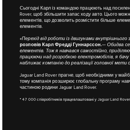
Сьогодні Карл із командою працюють над посиленн
Rover, щоб збільшити запас ходу авто. Цього мо
елементів, що дозволить розмістити більше елемен
елементів.
«Перехід від роботи із двигунами внутрішнього
розповів Карл Фредді Гуннарссон.
—
Обидва се
елементів. Тож я навчався самостійно, приділяю
працюючи над розробкою електромобілів, я бачу
наближає компанію до реалізації головної мети 
Jaguar Land Rover прагне, щоб необхідними у май
тому компанія розширює глобальну програму навча
частиною родини Jaguar Land Rover.
* 47 000 співробітників працевлаштовані у Jaguar Land Rover