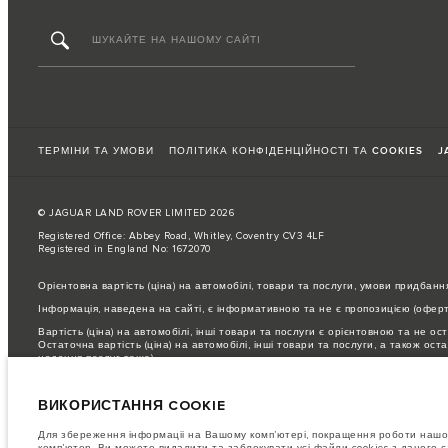
ТЕРМІНИ ТА УМОВИ
ПОЛІТИКА КОНФІДЕНЦІЙНОСТІ ТА COOKIES
J
© JAGUAR LAND ROVER LIMITED 2026
Registered Office: Abbey Road, Whitley, Coventry CV3 4LF
Registered in England No: 1672070
Орієнтовна вартість (ціна) на автомобілі, товари та послуги, умови придбанн
Інформація, наведена на сайті, є інформативною та не є пропозицією (оферто
Вартість (ціна) на автомобілі, інші товари та послуги є орієнтовною та не ос
Остаточна вартість (ціна) на автомобілі, інші товари та послуги, а також о
надання послуг тощо).
Для отримання інформації про остаточні умови придбання автомобілів, інших 
ВИКОРИСТАННЯ COOKIE
ЗВЕРНІТЬ УВАГУ: Деякі з наших моделей, комплектацій або опцій, що пропон
зверніться до офіційного дилера Jaguar Land Rover в Україні.
Для збереження інформаціі на Вашому комп’ютері, покращення роботи нашог
Важливе зауваження щодо зображень та специфікацій.
Глобальний дефіцит 