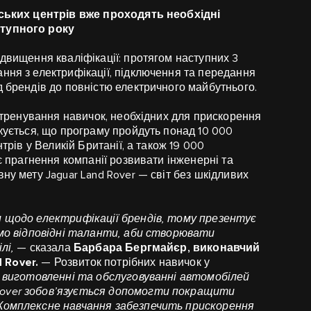
ерських центрів вже проходять необхідні
ступного року
ідвищення кваліфікації: протягом наступних 3
ння з електрифікації, підключення та передання
д брендів до повністю електричного майбутнього.
— тренування навичок, необхідних для прискорення
ікується, що програму пройдуть понад 10 000
трів у Великій Британії, а також 19 000
ує прагнення компанії розвивати інженерні та
ну мету Jaguar Land Rover — світ без шкідливих
и щодо електрифікації брендів, тому презентує
аємо відповідні таланти, аби створювати
ілі,
— сказала
Барбара Бергмайєр, виконавчий
 Rover.
— Розвиток потрібних навичок у
і, виготовленні та обслуговуванні автомобілей
Rover зобов’язується допомогти покращити
 Комплексне навчання забезпечить прискорення