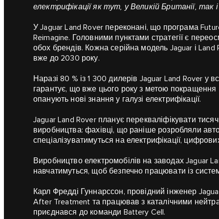
електрифікації як тут, у Великій Британії, так і
У Jaguar Land Rover переконані, що програма Future
Reimagine. Головними пунктами стратегії є перео
обох брендів. Кожна серійна модель Jaguar і Land 
вже до 2030 року.
Наразі 80 % із 1 300 дилерів Jaguar Land Rover у 
гарантує, що вже цього року з метою покращення н
опанують нові знання у галузі електрифікації.
Jaguar Land Rover планує перекваліфікувати тисяч
виробництва: фахівці, що раніше розробляли авто
спеціалізуватимуться на електрифікації, цифрови
Виробництво електромобілів на заводах Jaguar Lan
навчатимуться, щоб безпечно працювати із систем
Карл Фредді Гуннарссон, провідний інженер Jaguar
After Treatment та працював з каталічними нейтра
приєднався до команди Battery Cell.