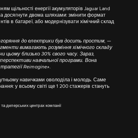
ям щільності енергії акумуляторів Jaguar Land
жна досягнути двома шляхами: змінити формат
тів в батареї, або модернізувати хімічний склад
 згоряння до електрики був досить простим,
—
гменти вимагають розуміння хімічного складу
чи цьому близько 30% свого часу. Зараз,
 перспективи навчальної програми. Вона
стратегії Reimagine»
.
бутньому навичками оволоділа і молодь. Саме
ння: у всьому світі ще 1 200 стажерів стануть
 та дилерських центрах компанії