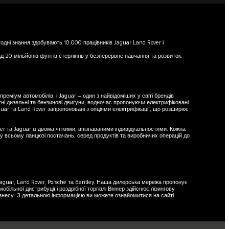
одні знання здобувають 10 000 працівників Jaguar Land Rover і
д 20 мільйонів фунтів стерлінгів у безперервне навчання та розвиток.
реміум автомобілів, і Jaguar – один з найвідоміших у світі брендів
тні дизельні та бензинові двигуни, водночас пропонуючи електрифіковані
guar та Land Rover запропоновані з опціями електрифікації, що розширює
r та Jaguar із двома чіткими, впізнаваними індивідуальностями. Кожна
 у всьому ланцюзі постачань, серед продуктів та виробничих операцій до
.
 Jaguar, Land Rover, Porsche та Bentley. Наша дилерська мережа пропонує
більної дистрибуції і роздрібної торгівлі Віннер здійснює лізингову
 бізнесу. З детальною інформацією ви можете ознайомитися на сайті