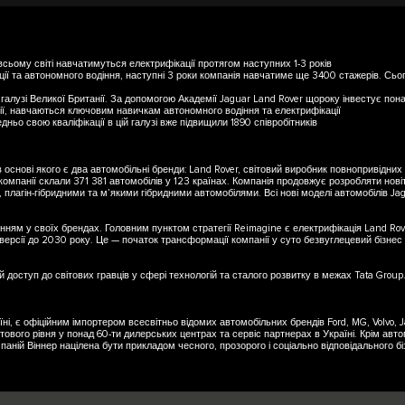
 всьому світі навчатимуться електрифікації протягом наступних 1-3 років
ії та автономного водіння, наступні 3 роки компанія навчатиме ще 3400 стажерів. Сьог
галузі Великої Британії. За допомогою Академії Jaguar Land Rover щороку інвестує пона
ї, навчаються ключовим навичкам автономного водіння та електрифікації
ньо свою кваліфікації в цій галузі вже підвищили 1890 співробітників
 основі якого є два автомобільні бренди: Land Rover, світовий виробник повнопривідних п
компанії склали 371 381 автомобілів у 123 країнах. Компанія продовжує розробляти нові
 плагін-гібридними та м’якими гібридними автомобілями. Всі нові моделі автомобілів Ja
ням у своїх брендах. Головним пунктом стратегії Reimagine є електрифікація Land Rove
 версії до 2030 року. Це — початок трансформації компанії у суто безвуглецевий бізнес
й доступ до світових гравців у сфері технологій та сталого розвитку в межах Tata Group
їні, є офіційним імпортером всесвітньо відомих автомобільних брендів Ford, MG, Volvo,
ового рівня у понад 60-ти дилерських центрах та сервіс партнерах в Україні. Крім автомо
мпаній Віннер націлена бути прикладом чесного, прозорого і соціально відповідального