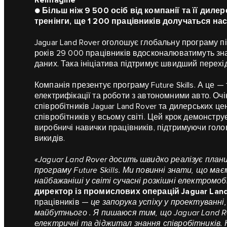
Reimagine
● Більш ніж 9 500 осіб від компанії та її дил
тренінги, ще 1 200 працівників долучаться на
Jaguar Land Rover оголошує глобальну програму п
років 29 000 працівників вдосконалюватимуть зна
даних. Така ініціатива підтримує швидший перехі
Компанія презентує програму Future Skills. А це 
електрифікації та роботи з автономними авто. Оч
співробітників Jaguar Land Rover та дилерських цен
співробітників у всьому світі. Цей крок демонстр
виробничі навички працівників, підтримуючи голов
викидів.
«Jaguar Land Rover досить швидко реалізує план
програму Future Skills. Ми повинні знати, що м
найбажаніші у світі сучасні розкішні електромоб
директор із промислових операцій Jaguar Land
працівників —
це запорука успіху у проектуванн
майбутнього . Я пишаюся тим, що Jaguar Land 
електричні та діджитал знання співробітників.