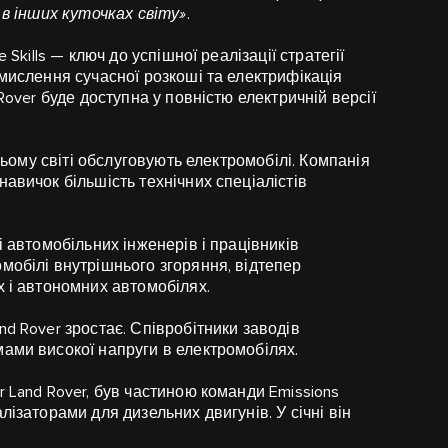
 в інших куточках світу»
.
 Skills — ключ до успішної реалізації стратегії
смислення сучасної розкоші та електрифікація
Rover буде доступна у повністю електричній версії
всьому світі обслуговують електромобілі. Компанія
авичок більшість технічних спеціалістів
і автомобільних інженерів і працівників
мобілі внутрішнього згоряння, відтепер
х і автономних автомобілях.
d Rover зростає. Співробітники заводів
ами високої напруги в електромобілях.
 Land Rover, був частиною команди Emissions
лізаторами для дизельних двигунів. У січні він