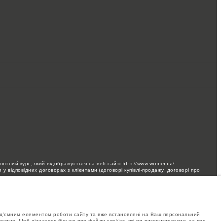
ютний курс, який відображується на веб-сайті http://www.winner.ua/
у відповідних договорах з клієнтами (договорі купівлі-продажу, договорі про
 до офіційних дилерів та сервісних станцій Jaguar.
бання через обмеження виробництва. Для отримання актуальної інформації
від’ємним елементом роботи сайту та вже встановлені на Ваш персональний
 виготовлення автомобілів. Це дуже динамічна ситуація, і, як наслідок,