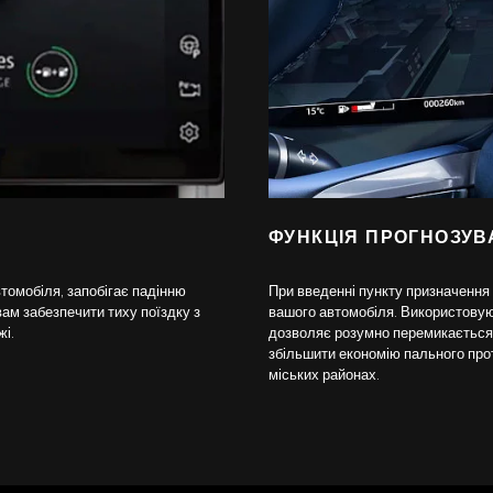
ФУНКЦІЯ ПРОГНОЗУВА
томобіля, запобігає падінню
При введенні пункту призначення 
ам забезпечити тиху поїздку з
вашого автомобіля. Використовую
і.
дозволяє розумно перемикається
збільшити економію пального прот
міських районах.