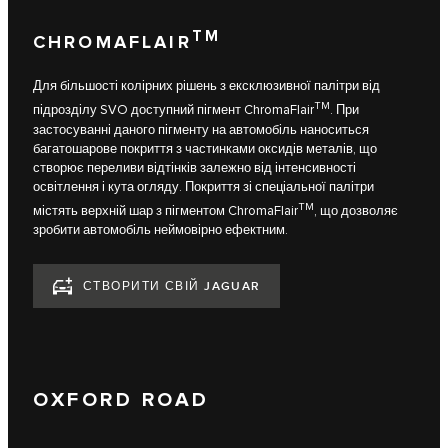
TM
CHROMAFLAIR
Для більшості колірних рішень з ексклюзивної палітри від
TM
підрозділу SVO доступний пігмент ChromaFlair
. При
застосуванні даного пігменту на автомобіль наноситься
багатошарове покриття з частинками оксидів металів, що
створює переливи відтінків залежно від інтенсивності
освітлення і кута огляду. Покриття зі спеціальної палітри
TM
містять верхній шар з пігментом ChromaFlair
, що дозволяє
зробити автомобіль неймовірно ефектним.
СТВОРИТИ СВІЙ JAGUAR
OXFORD ROAD