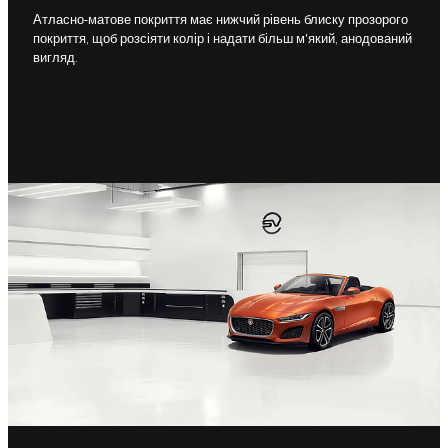
Атласно-матове покриття має нижчий рівень блиску прозорого
покриття, щоб розсіяти колір і надати більш м'який, анодований
вигляд.