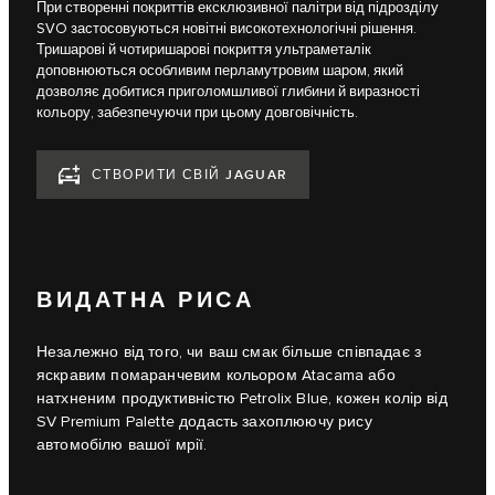
При створенні покриттів ексклюзивної палітри від підрозділу
SVO застосовуються новітні високотехнологічні рішення.
Тришарові й чотиришарові покриття ультраметалік
доповнюються особливим перламутровим шаром, який
дозволяє добитися приголомшливої глибини й виразності
кольору, забезпечуючи при цьому довговічність.
СТВОРИТИ СВІЙ JAGUAR
ВИДАТНА РИСА
Незалежно від того, чи ваш смак більше співпадає з
яскравим помаранчевим кольором Atacama або
натхненим продуктивністю Petrolix Blue, кожен колір від
SV Premium Palette додасть захоплюючу рису
автомобілю вашої мрії.