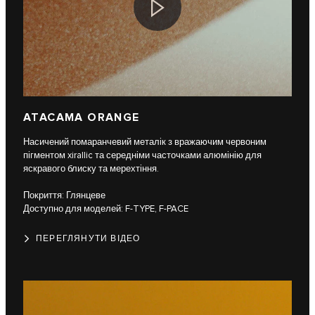
ATACAMA ORANGE
Насичений помаранчевий металік з вражаючим червоним
пігментом xirallic та середніми часточками алюмінію для
яскравого блиску та мерехтіння.
Покриття: Глянцеве
Доступно для моделей: F-TYPE, F-PACE
ПЕРЕГЛЯНУТИ ВІДЕО