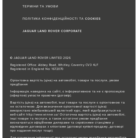
ТЕРМІНИ ТА УМОВИ
ПОЛІТИКА КОНФІДЕНЦІЙНОСТІ ТА COOKIES
JAGUAR LAND ROVER CORPORATE
© JAGUAR LAND ROVER LIMITED 2026
Registered Office: Abbey Road, Whitley, Coventry CV3 4LF
Registered in England No: 1672070
Орієнтовна вартість (ціна) на автомобілі, товари та послуги, умови
придбання
Інформація, наведена на сайті, є інформативною та не є пропозицією
(офертою) укласти правочин (договір).
Вартість (ціна) на автомобілі, інші товари та послуги є орієнтовною та
не остаточною. Для визначення орієнтовної вартості (ціна)
використано міжбанківський валютний курс, який відображується на
веб-сайті http://www.winner.ua/ Остаточна вартість (ціна) на автомобілі,
інші товари та послуги, а також остаточні умови придбання
визначаються офіційними дилерами та сервісними станціями у
відповідних договорах з клієнтами (договорі купівлі-продажу, договорі
про надання послуг тощо).
Для отримання інформації про остаточні умови придбання автомобілів,