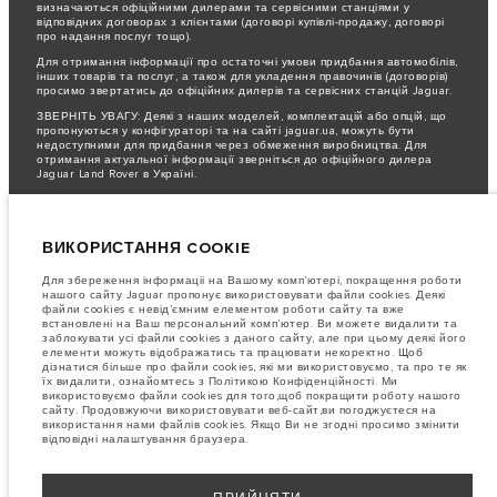
визначаються офіційними дилерами та сервісними станціями у
відповідних договорах з клієнтами (договорі купівлі-продажу, договорі
про надання послуг тощо).
Для отримання інформації про остаточні умови придбання автомобілів,
інших товарів та послуг, а також для укладення правочинів (договорів)
просимо звертатись до офіційних дилерів та сервісних станцій Jaguar.
ЗВЕРНІТЬ УВАГУ: Деякі з наших моделей, комплектацій або опцій, що
пропонуються у конфігураторі та на сайті jaguar.ua, можуть бути
недоступними для придбання через обмеження виробництва. Для
отримання актуальної інформації зверніться до офіційного дилера
Jaguar Land Rover в Україні.
Важливе зауваження щодо зображень та специфікацій.
Глобальний
дефіцит напівпровідників наразі впливає на специфікації збірки,
доступність опцій і терміни виготовлення автомобілів. Це дуже
ВИКОРИСТАННЯ COOKIE
динамічна ситуація, і, як наслідок, зображення, які зараз
використовуються на вебсайті, можуть не повністю відображати поточні
специфікації, опції, варіанти оздоблення та кольорові рішення. Будь
Для збереження інформаціі на Вашому комп’ютері, покращення роботи
ласка, зв'яжіться з офіційним дилером для отримання детальної
нашого сайту Jaguar пропонує використовувати файли cookies. Деякі
інформації.
файли cookies є невід’ємним елементом роботи сайту та вже
встановлені на Ваш персональний комп’ютер. Ви можете видалити та
Jaguar Land Rover Limited постійно шукає шляхи поліпшити технічні
заблокувати усі файли cookies з даного сайту, але при цьому деякі його
характеристики, дизайн і виробництво своїх автомобілів, деталей та
елементи можуть відображатись та працювати некоректно. Щоб
аксесуарів, зміни відбуваються постійно, і ми залишаємо за собою
дізнатися більше про файли cookies, які ми використовуємо, та про те як
право вносити зміни без попереднього повідомлення. Деякі функції
їх видалити, ознайомтесь з Політикою Конфіденційності. Ми
можуть відрізнятися від додаткових до стандартних для різних років
використовуємо файли cookies для того,щоб покращити роботу нашого
моделі. Інформація, технічні характеристики, двигуни і кольори на
сайту. Продовжуючи використовувати веб-сайт,ви погоджуєтеся на
цьому веб-сайті базуються на європейській специфікації і можуть
використання нами файлів cookies. Якщо Ви не згодні просимо змінити
відрізнятися від ринку до ринку і можуть бути змінені без попереднього
відповідні налаштування браузера.
повідомлення. Деякі автомобілі показані з додатковим обладнанням та
аксесуарами, можуть бути доступні не на всіх ринках та відрізнятися
від запропонованих у салонах дилерських центрів. Будь ласка,
зв'яжіться з офіційним дилером, щоб дізнатися про наявність і