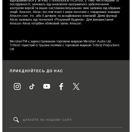
відображаються у зв’язку з технологією InControl, у тому числі екрани та
послідовності, залежать від оновлення програмного забезпечення,
контролю версій та інших системних/візуальних змін залежно від обраних
опцій. Amazon, Alexa і всі пов’язані з ними логотипи є товарними знаками
Amazon.com, Inc. або її дочірніх та асоційованих компаній. Деякі функції
Alexa залежать від технології «Розумний будинок». Для використання
Amazon Alexa потрібен обліковий запис Amazon.
MeridianTM є зареєстрованою торговою маркою Meridian Audio Ltd.
Trifield і пристрій із трьома полями є торговою маркою Trifield Productions
Ltd.
ПРИЄДНУЙТЕСЬ ДО НАС