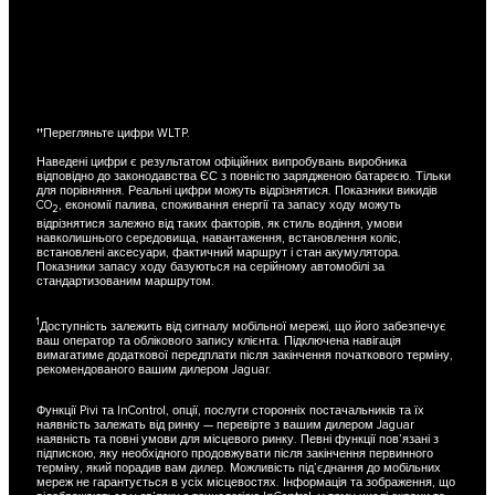
††Перегляньте цифри WLTP.
Наведені цифри є результатом офіційних випробувань виробника
відповідно до законодавства ЄС з повністю зарядженою батареєю. Тільки
для порівняння. Реальні цифри можуть відрізнятися. Показники викидів
CO
, економії палива, споживання енергії та запасу ходу можуть
2
відрізнятися залежно від таких факторів, як стиль водіння, умови
навколишнього середовища, навантаження, встановлення коліс,
встановлені аксесуари, фактичний маршрут і стан акумулятора.
Показники запасу ходу базуються на серійному автомобілі за
стандартизованим маршрутом.
1
Доступність залежить від сигналу мобільної мережі, що його забезпечує
ваш оператор та облікового запису клієнта. Підключена навігація
вимагатиме додаткової передплати після закінчення початкового терміну,
рекомендованого вашим дилером Jaguar.
Функції Pivi та InControl, опції, послуги сторонніх постачальників та їх
наявність залежать від ринку — перевірте з вашим дилером Jaguar
наявність та повні умови для місцевого ринку. Певні функції пов’язані з
підпискою, яку необхідного продовжувати після закінчення первинного
терміну, який порадив вам дилер. Можливість під’єднання до мобільних
мереж не гарантується в усіх місцевостях. Інформація та зображення, що