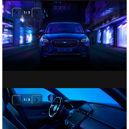
1
/
3
1
/
3