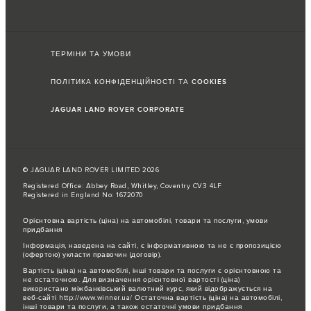
ТЕРМІНИ ТА УМОВИ
ПОЛІТИКА КОНФІДЕНЦІЙНОСТІ ТА COOKIES
JAGUAR LAND ROVER CORPORATE
© JAGUAR LAND ROVER LIMITED 2026
Registered Office: Abbey Road, Whitley, Coventry CV3 4LF
Registered in England No: 1672070
Орієнтовна вартість (ціна) на автомобілі, товари та послуги, умови
придбання
Інформація, наведена на сайті, є інформативною та не є пропозицією
(офертою) укласти правочин (договір).
Вартість (ціна) на автомобілі, інші товари та послуги є орієнтовною та
не остаточною. Для визначення орієнтовної вартості (ціна)
використано міжбанківський валютний курс, який відображується на
веб-сайті http://www.winner.ua/ Остаточна вартість (ціна) на автомобілі,
інші товари та послуги, а також остаточні умови придбання