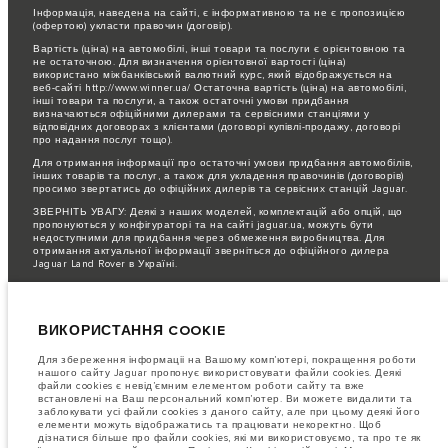
Інформація, наведена на сайті, є інформативною та не є пропозицією
(офертою) укласти правочин (договір).
Вартість (ціна) на автомобілі, інші товари та послуги є орієнтовною та
не остаточною. Для визначення орієнтовної вартості (ціна)
використано міжбанківський валютний курс, який відображується на
веб-сайті http://www.winner.ua/ Остаточна вартість (ціна) на автомобілі,
інші товари та послуги, а також остаточні умови придбання
визначаються офіційними дилерами та сервісними станціями у
відповідних договорах з клієнтами (договорі купівлі-продажу, договорі
про надання послуг тощо).
Для отримання інформації про остаточні умови придбання автомобілів,
інших товарів та послуг, а також для укладення правочинів (договорів)
просимо звертатись до офіційних дилерів та сервісних станцій Jaguar.
ЗВЕРНІТЬ УВАГУ: Деякі з наших моделей, комплектацій або опцій, що
пропонуються у конфігураторі та на сайті jaguar.ua, можуть бути
недоступними для придбання через обмеження виробництва. Для
отримання актуальної інформації зверніться до офіційного дилера
Jaguar Land Rover в Україні.
Важливе зауваження щодо зображень та специфікацій.
Глобальний
дефіцит напівпровідників наразі впливає на специфікації збірки,
доступність опцій і терміни виготовлення автомобілів. Це дуже
ВИКОРИСТАННЯ COOKIE
динамічна ситуація, і, як наслідок, зображення, які зараз
використовуються на вебсайті, можуть не повністю відображати поточні
специфікації, опції, варіанти оздоблення та кольорові рішення. Будь
Для збереження інформаціі на Вашому комп’ютері, покращення роботи
ласка, зв'яжіться з офіційним дилером для отримання детальної
нашого сайту Jaguar пропонує використовувати файли cookies. Деякі
інформації.
файли cookies є невід’ємним елементом роботи сайту та вже
встановлені на Ваш персональний комп’ютер. Ви можете видалити та
Jaguar Land Rover Limited постійно шукає шляхи поліпшити технічні
заблокувати усі файли cookies з даного сайту, але при цьому деякі його
характеристики, дизайн і виробництво своїх автомобілів, деталей та
елементи можуть відображатись та працювати некоректно. Щоб
аксесуарів, зміни відбуваються постійно, і ми залишаємо за собою
дізнатися більше про файли cookies, які ми використовуємо, та про те як
право вносити зміни без попереднього повідомлення. Деякі функції