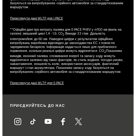
базуються на випробуваннях серійного автомобіля за стандартизованим
маршрутом.
Переглянути дані WLTP для I-PACE
**Офіційні дані про витрату палива для E-PACE PHEV у л/100 км (миль на
галлон): змішаний цикл 1,4 - 1,6. CO
Викиди 33 г/км. Дальність
2
електромобіля: до 60 км. Наведені цифри є результатом офіційних
випробувань виробника відповідно до законодавства ЄС з повністю
зарядженою батареєю. Інформація надається лише для приблизного
порівняння, оскільки реальні цифри можуть відрізнятися. СО
Показники
2
викидів, економії палива, споживання енергії та запасу ходу можуть
відрізнятися залежно від таких факторів, як стиль водіння, погодні умови,
навантаження, зношеність коліс, використання аксесуарів, фактичний
маршрут і стан акумулятора. Показники запасу ходу базуються на
випробуваннях серійного автомобіля за стандартизованим маршрутом.
Переглянути дані WLTP для E-PACE
ПРИЄДНУЙТЕСЬ ДО НАС