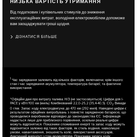
НИЗЬКА ВАРТІСТЬ УТРИМАННЯ
Від податкових і купівельних стимулів до зниження
експлуатаційних витрат, володіння електромобілем допоможе
вам заощаджувати гроші щодня.
ДІЗНАТИСЯ БІЛЬШЕ
1
Час заряджання залежить від кількох факторів, включаючи, крім іншого:
стан і час заряджання акумулятора; температура батареї; та фактичне
використання.
*Офіційні дані про витрату палива: Н/З (не застосовуеться); Цифри для I-
PACE у кВтг/100 км (миль): Комбінований 22,0-25,2 (35,4-40,5). СО
Викиди
2
0 г/км. Запас ходу електродвигуна: до 470 км (292 милі). Наведені цифри є
результатом офіційних випробувань з повністю зарядженою батареєю, що
проводилися виробником відповідно до законодавства ЄС. Інформація
надається лише для приблизного порівняння, оскільки реальні цифри
можуть відрізнятися. Показники споживання енергії та запас ходу можуть
відрізнятися залежно від таких факторів, як стиль водіння, навколишні
умови, навантаження, зношеність коліс, використання аксесуарів,
фактичний маршрут і стан акумулятора. Показники запасу ходу