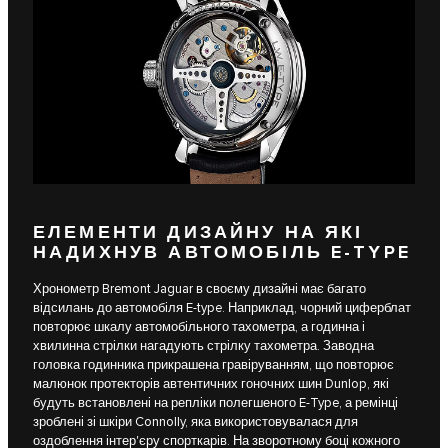
ЕЛЕМЕНТИ ДИЗАЙНУ НА ЯКІ
НАДИХНУВ АВТОМОБІЛЬ E‑TYPE
Хронометр Bremont Jaguar в своєму дизайні має багато
відсилань до автомобіля E‑type. Наприклад, чорний циферблат
повторює шкалу автомобільного тахометра, а годинна і
хвилинна стрілки нагадують стрілку тахометра. Заводна
головка годинника прикрашена гравіруванням, що повторює
малюнок протекторів автентичних гоночних шин Dunlop, які
будуть встановлені на репліки полегшеного E-Type, а ремінці
зроблені зі шкіри Connolly, яка використовувалася для
оздоблення інтер'єру спорткарів. На зворотному боці кожного