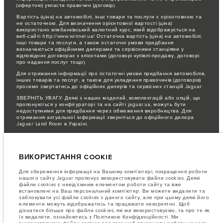
(офертою) укласти правочин (договір).
Вартість (ціна) на автомобілі, інші товари та послуги є орієнтовною та
не остаточною. Для визначення орієнтовної вартості (ціна)
використано міжбанківський валютний курс, який відображується на
веб-сайті http://www.winner.ua/ Остаточна вартість (ціна) на автомобілі,
інші товари та послуги, а також остаточні умови придбання
визначаються офіційними дилерами та сервісними станціями у
відповідних договорах з клієнтами (договорі купівлі-продажу, договорі
про надання послуг тощо).
Для отримання інформації про остаточні умови придбання автомобілів,
інших товарів та послуг, а також для укладення правочинів (договорів)
просимо звертатись до офіційних дилерів та сервісних станцій Jaguar.
ЗВЕРНІТЬ УВАГУ: Деякі з наших моделей, комплектацій або опцій, що
пропонуються у конфігураторі та на сайті jaguar.ua, можуть бути
недоступними для придбання через обмеження виробництва. Для
отримання актуальної інформації зверніться до офіційного дилера
Jaguar Land Rover в Україні.
Важливе зауваження щодо зображень та специфікацій.
Глобальний
дефіцит напівпровідників наразі впливає на специфікації збірки,
доступність опцій і терміни виготовлення автомобілів. Це дуже
ВИКОРИСТАННЯ COOKIE
динамічна ситуація, і, як наслідок, зображення, які зараз
використовуються на вебсайті, можуть не повністю відображати поточні
специфікації, опції, варіанти оздоблення та кольорові рішення. Будь
Для збереження інформаціі на Вашому комп’ютері, покращення роботи
ласка, зв'яжіться з офіційним дилером для отримання детальної
нашого сайту Jaguar пропонує використовувати файли cookies. Деякі
інформації.
файли cookies є невід’ємним елементом роботи сайту та вже
встановлені на Ваш персональний комп’ютер. Ви можете видалити та
Jaguar Land Rover Limited постійно шукає шляхи поліпшити технічні
заблокувати усі файли cookies з даного сайту, але при цьому деякі його
характеристики, дизайн і виробництво своїх автомобілів, деталей та
елементи можуть відображатись та працювати некоректно. Щоб
аксесуарів, зміни відбуваються постійно, і ми залишаємо за собою
дізнатися більше про файли cookies, які ми використовуємо, та про те як
право вносити зміни без попереднього повідомлення. Деякі функції
їх видалити, ознайомтесь з Політикою Конфіденційності. Ми
можуть відрізнятися від додаткових до стандартних для різних років