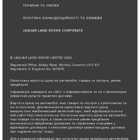
ТЕРМІНИ ТА УМОВИ
ПОЛІТИКА КОНФІДЕНЦІЙНОСТІ ТА COOKIES
JAGUAR LAND ROVER CORPORATE
© JAGUAR LAND ROVER LIMITED 2026
Registered Office: Abbey Road, Whitley, Coventry CV3 4LF
Registered in England No: 1672070
Орієнтовна вартість (ціна) на автомобілі, товари та послуги, умови
придбання
Інформація, наведена на сайті, є інформативною та не є пропозицією
(офертою) укласти правочин (договір).
Вартість (ціна) на автомобілі, інші товари та послуги є орієнтовною та
не остаточною. Для визначення орієнтовної вартості (ціна)
використано міжбанківський валютний курс, який відображується на
веб-сайті http://www.winner.ua/ Остаточна вартість (ціна) на автомобілі,
інші товари та послуги, а також остаточні умови придбання
визначаються офіційними дилерами та сервісними станціями у
відповідних договорах з клієнтами (договорі купівлі-продажу, договорі
про надання послуг тощо).
Для отримання інформації про остаточні умови придбання автомобілів,