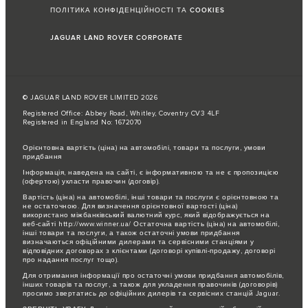
ПОЛІТИКА КОНФІДЕНЦІЙНОСТІ ТА COOKIES
JAGUAR LAND ROVER CORPORATE
© JAGUAR LAND ROVER LIMITED 2026
Registered Office: Abbey Road, Whitley, Coventry CV3 4LF
Registered in England No: 1672070
Орієнтовна вартість (ціна) на автомобілі, товари та послуги, умови
придбання
Інформація, наведена на сайті, є інформативною та не є пропозицією
(офертою) укласти правочин (договір).
Вартість (ціна) на автомобілі, інші товари та послуги є орієнтовною та
не остаточною. Для визначення орієнтовної вартості (ціна)
використано міжбанківський валютний курс, який відображується на
веб-сайті http://www.winner.ua/ Остаточна вартість (ціна) на автомобілі,
інші товари та послуги, а також остаточні умови придбання
визначаються офіційними дилерами та сервісними станціями у
відповідних договорах з клієнтами (договорі купівлі-продажу, договорі
про надання послуг тощо).
Для отримання інформації про остаточні умови придбання автомобілів,
інших товарів та послуг, а також для укладення правочинів (договорів)
просимо звертатись до офіційних дилерів та сервісних станцій Jaguar.