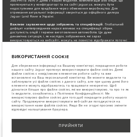
ЗВЕРНІТЬ УВАГУ: Деякі з наших моделей, комплектацій або опцій, що
пропонуються у конфігураторі та на сайті jaguar.ua, можуть бути
недоступними для придбання через обмеження виробництва. Для
отримання актуальної інформації зверніться до офіційного дилера
Jaguar Land Rover в Україні.
Важливе зауваження щодо зображень та специфікацій.
Глобальний
дефіцит напівпровідників наразі впливає на специфікації збірки,
доступність опцій і терміни виготовлення автомобілів. Це дуже
динамічна ситуація, і, як наслідок, зображення, які зараз
використовуються на вебсайті, можуть не повністю відображати поточні
специфікації, опції, варіанти оздоблення та кольорові рішення. Будь
ласка, зв'яжіться з офіційним дилером для отримання детальної
інформації.
ВИКОРИСТАННЯ COOKIE
Jaguar Land Rover Limited постійно шукає шляхи поліпшити технічні
характеристики, дизайн і виробництво своїх автомобілів, деталей та
Для збереження інформаціі на Вашому комп’ютері, покращення роботи
аксесуарів, зміни відбуваються постійно, і ми залишаємо за собою
нашого сайту Jaguar пропонує використовувати файли cookies. Деякі
право вносити зміни без попереднього повідомлення. Деякі функції
файли cookies є невід’ємним елементом роботи сайту та вже
можуть відрізнятися від додаткових до стандартних для різних років
встановлені на Ваш персональний комп’ютер. Ви можете видалити та
моделі. Інформація, технічні характеристики, двигуни і кольори на
заблокувати усі файли cookies з даного сайту, але при цьому деякі його
цьому веб-сайті базуються на європейській специфікації і можуть
елементи можуть відображатись та працювати некоректно. Щоб
відрізнятися від ринку до ринку і можуть бути змінені без попереднього
дізнатися більше про файли cookies, які ми використовуємо, та про те як
повідомлення. Деякі автомобілі показані з додатковим обладнанням та
їх видалити, ознайомтесь з Політикою Конфіденційності. Ми
аксесуарами, можуть бути доступні не на всіх ринках та відрізнятися
використовуємо файли cookies для того,щоб покращити роботу нашого
від запропонованих у салонах дилерських центрів. Будь ласка,
сайту. Продовжуючи використовувати веб-сайт,ви погоджуєтеся на
зв'яжіться з офіційним дилером, щоб дізнатися про наявність і
використання нами файлів cookies. Якщо Ви не згодні просимо змінити
актуальні ціни.
відповідні налаштування браузера.
ПРИЙНЯТИ
СЕРВІС
SHOW MORE
ОБСЛУГОВУВАННЯ