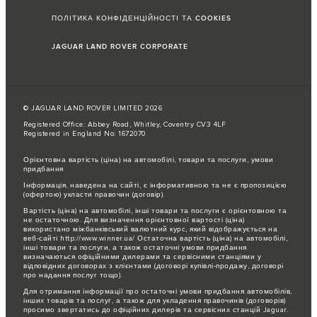
ПОЛІТИКА КОНФІДЕНЦІЙНОСТІ ТА COOKIES
JAGUAR LAND ROVER CORPORATE
© JAGUAR LAND ROVER LIMITED 2026
Registered Office: Abbey Road, Whitley, Coventry CV3 4LF
Registered in England No: 1672070
Орієнтовна вартість (ціна) на автомобілі, товари та послуги, умови
придбання
Інформація, наведена на сайті, є інформативною та не є пропозицією
(офертою) укласти правочин (договір).
Вартість (ціна) на автомобілі, інші товари та послуги є орієнтовною та
не остаточною. Для визначення орієнтовної вартості (ціна)
використано міжбанківський валютний курс, який відображується на
веб-сайті http://www.winner.ua/ Остаточна вартість (ціна) на автомобілі,
інші товари та послуги, а також остаточні умови придбання
визначаються офіційними дилерами та сервісними станціями у
відповідних договорах з клієнтами (договорі купівлі-продажу, договорі
про надання послуг тощо).
Для отримання інформації про остаточні умови придбання автомобілів,
інших товарів та послуг, а також для укладення правочинів (договорів)
просимо звертатись до офіційних дилерів та сервісних станцій Jaguar.