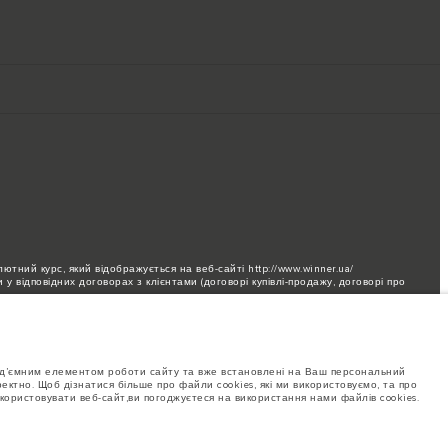
ютний курс, який відображується на веб-сайті http://www.winner.ua/
у відповідних договорах з клієнтами (договорі купівлі-продажу, договорі про
 до офіційних дилерів та сервісних станцій Jaguar.
бання через обмеження виробництва. Для отримання актуальної інформації
від’ємним елементом роботи сайту та вже встановлені на Ваш персональний
 виготовлення автомобілів. Це дуже динамічна ситуація, і, як наслідок,
ктно. Щоб дізнатися більше про файли cookies, які ми використовуємо, та про
удь ласка, зв'яжіться з офіційним дилером для отримання детальної
користовувати веб-сайт,ви погоджуєтеся на використання нами файлів cookies.
ваються постійно, і ми залишаємо за собою право вносити зміни без
уни і кольори на цьому веб-сайті базуються на європейській специфікації і