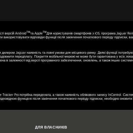
TM
TM
сті версій Android
та Apple
Для користувачів смартфонів з iOS, програма Jaguar Re
ти використовувати відповідні функції після закінчення початкового періоду підписки, 
шим дилером Jaguar наявність та повні умови для місцевого ринку. Деякі функції потребу
вжити передплату. Покриття мобільної мережі не може бути гарантована у всіх локаціях
ена в залежності від версії програмного забезпечення, оновлень, а також інших систем
 Tracker Pro потрібна передплата, а також наявність облікового запису InControl. Систем
ідповідною функцією після закінчення початкового періоду підписки, необхідно оновити
ДЛЯ ВЛАСНИКІВ