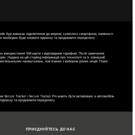
mote App вимагає підключення до мережі, сумісного смартфона, наявності
вам необхідно буде оновити підписку та продовжити передплату.
ють використання SIM-карти з відповідним тарифом. Після закінчення
. Надана на цій сторінці інформація про технології та їх зовнішній
них/візуальних налаштувань, пов’язаних з вибором різних опцій. Повні
и Secure Tracker і Secure Tracker Pro мають бути активовані, а автомобіль
 підписку та продовжити передплату.
ПРИЄДНУЙТЕСЬ ДО НАС