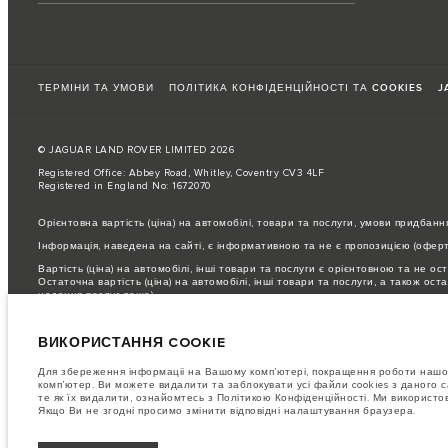
ТЕРМІНИ ТА УМОВИ
ПОЛІТИКА КОНФІДЕНЦІЙНОСТІ ТА COOKIES
J
© JAGUAR LAND ROVER LIMITED 2026
Registered Office: Abbey Road, Whitley, Coventry CV3 4LF
Registered in England No: 1672070
Орієнтовна вартість (ціна) на автомобілі, товари та послуги, умови придбанн
Інформація, наведена на сайті, є інформативною та не є пропозицією (оферто
Вартість (ціна) на автомобілі, інші товари та послуги є орієнтовною та не ос
Остаточна вартість (ціна) на автомобілі, інші товари та послуги, а також о
надання послуг тощо).
Для отримання інформації про остаточні умови придбання автомобілів, інших 
ВИКОРИСТАННЯ COOKIE
ЗВЕРНІТЬ УВАГУ: Деякі з наших моделей, комплектацій або опцій, що пропон
зверніться до офіційного дилера Jaguar Land Rover в Україні.
Для збереження інформаціі на Вашому комп’ютері, покращення роботи нашог
Важливе зауваження щодо зображень та специфікацій.
Глобальний дефіцит 
комп’ютер. Ви можете видалити та заблокувати усі файли cookies з даного с
зображення, які зараз використовуються на вебсайті, можуть не повністю від
те як їх видалити, ознайомтесь з Політикою Конфіденційності. Ми використ
інформації.
Якщо Ви не згодні просимо змінити відповідні налаштування браузера.
Jaguar Land Rover Limited постійно шукає шляхи поліпшити технічні характер
попереднього повідомлення. Деякі функції можуть відрізнятися від додаткових