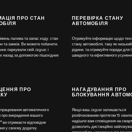
МАЦІЯ ПРО СТАН
ПЕРЕВІРКА СТАНУ
ОБІЛЯ
АВТОМОБІЛЯ
івень палива та запас ходу, стан
Отримуйте інформацію щодо техн
н та замків. Ви можете побачити,
стану автомобіля, таку як низький
ннє паркували свій Jaguar, і
рідини, та отримуйте поради для 
х назад за допомогою пішохідних
швидкого та ефективного усуненн
ЩЕННЯ ПРО
НАГАДУВАННЯ ПРО
ЖКУ
БЛОКУВАННЯ АВТОМ
спрацювання автоматичного
Якщо ваш Jaguar залишається
 про викрадення вашого
розблокованим протягом 15 хвили
надішле вам сповіщення на смар
4
ви отримаєте відповідне
дозволить дистанційно заблокува
ня у своєму додатку.