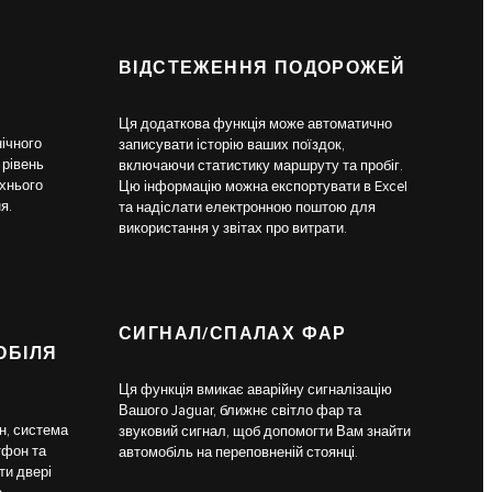
ВІДСТЕЖЕННЯ ПОДОРОЖЕЙ
Ця додаткова функція може автоматично
ічного
записувати історію ваших поїздок,
 рівень
включаючи статистику маршруту та пробіг.
їхнього
Цю інформацію можна експортувати в Excel
я.
та надіслати електронною поштою для
використання у звітах про витрати.
СИГНАЛ/СПАЛАХ ФАР
ОБІЛЯ
Ця функція вмикає аварійну сигналізацію
Вашого Jaguar, ближнє світло фар та
н, система
звуковий сигнал, щоб допомогти Вам знайти
тфон та
автомобіль на переповненій стоянці.
ти двері