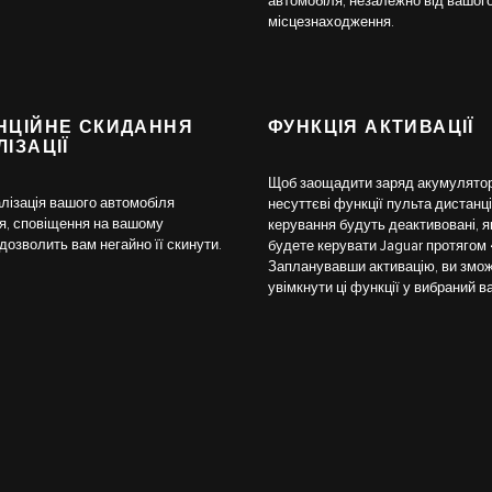
автомобіля, незалежно від вашог
місцезнаходження.
НЦІЙНЕ СКИДАННЯ
ФУНКЦІЯ АКТИВАЦІЇ
ІЗАЦІЇ
Щоб заощадити заряд акумулятор
лізація вашого автомобіля
несуттєві функції пульта дистанц
я, сповіщення на вашому
керування будуть деактивовані, я
дозволить вам негайно її скинути.
будете керувати Jaguar протягом 4
Запланувавши активацію, ви змо
увімкнути ці функції у вибраний в