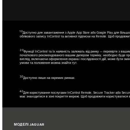
1.0
Доступно для завантаження з Apple App Store або Google Play для більшо
облікового запису InControl та активної підписки на Remote. Щоб продовжи
2.0
Функції InControl та їх наявність залежать від ринку — перевірте з ва
початкового рекомендованого вашим дилером терміну, необхідно буде продо
вигляд, включаючи оформлення екрана і послідовності дій, може бути змін
умови та положення можна знайти
тут
.
3.0
Доступно лише на окремих ринках.
4.0
Для користування послугами InControl Remote, Secure Tracker або Secure
має знаходитися в зоні покриття мережі. Щоб продовжити користуватися в
МОДЕЛІ JAGUAR