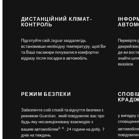
ДИСТАНЦІЙНИЙ КЛІМАТ-
ІНФОР
КОНТРОЛЬ
АВТОМ
Підготуйте свій Jaguar заздалегідь,
Перевірте р
встановивши необхідну температуру, щоб Ви
дверей/віко
та Ваші пасажири почувалися комфортно
де ви воста
відразу після посадки в автомобіль.
знайти шля
вказівок.
РЕЖИМ БЕЗПЕКИ
СПОВІ
КРАДІ
Забезпечте собі спокій та відчуття безпеки з
у випадку 
режимом Guardian, який повідомляє вас про
сповіщення
будь-яку несанкціоновану взаємодію з
3, 4
автомобіля
вашим автомобілем
: 24 години на добу, 7
повідомлен
днів на тиждень.