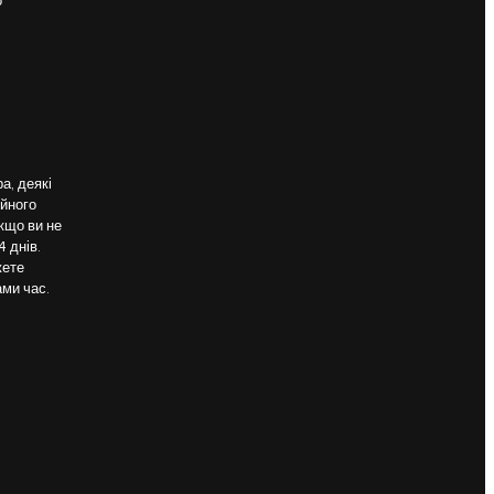
о
а, деякі
ійного
кщо ви не
 днів.
жете
ами час.