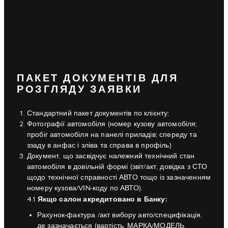
ПАКЕТ ДОКУМЕНТІВ ДЛЯ
РОЗГЛЯДУ ЗАЯВКИ
Стандартний пакет документів по клієнту;
Фотографії автомобіля (номер кузову автомобіля;
пробіг автомобіля на панелі приладів; спереду та
ззаду в анфас і зліва та справа в профіль)
Документ, що засвідчує належний технічний стан
автомобіля в довільній формі (звіт/акт, довідка з СТО
щодо технічної справності АВТО тощо із зазначенням
номеру кузова/VІN-коду по АВТО).
Якщо салон акредитовано в Банку:
4.1
Рахунок-фактура /акт вибору авто/специфікація,
де зазначається (вартість, МАРКА/МОДЕЛЬ,