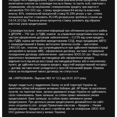
погоджується індивідуально). Орієнтовна реальна річна процентна ставка
включаючи платежі за супровідні послуги банку та третіх осіб, пов'язані з
отриманням, обслуговуванням і поверненням кредиту при вартості
автомобіля 700 000 грн., строку кредитуванні 84 місяці та власному
внеску 40%, номінальній процентній ставці 19,29% річних у грн., схема
погашення ануїтет становить 45,04% (розрахунок зроблено станом на
04.04.2023р). Реальна річна процентна ставка залежить від обраних
клієнтом умов кредитування.
Супровідні послуги: - внесення інформації про обтяження рухомого майна
в ДРОРМ – 750 грн. (з ПДВ); комісія за управління кредитними коштами, в
частині оформлення договорів забезпечення – 0,03% від суми кредита
(без ПДВ); оцінка автомобіля акредитованим СОД, якщо продавцем АВТО
є неакредитований в Банку автосалон/ фізична особа – орієнтовно
2400,00 грн.; платежі, що супроводжуються при здійсненні перереєстрації
автомобіля в органах МВС; оформлення договору застави: нотаріальне
посвідчення договору забезпечення - орієнтовно 5000,00 грн. Якщо місце
фактичного проживання заставодавця або оформлення кредиту
відрізняється від місця реєстрації заставодавця/Банку або в населеному
пункті, де здійснюється видача кредиту, відсутній акредитований нотаріус
– договір застави може укладатися у простій письмовій формі. Окрема
плата за посвідчення такого договору не стягується.
АБ «УКРГАЗБАНК»: Ліцензія НБУ № 123 від 06.10.2011 року.
Кредит надається у відділеннях Банку по всій території України за
винятком областей ведення активних бойових дій, АР Крим та населених
пунктів, на території яких, органи державної влади України не здійснюють
своїх повноважень. Банк залишає за собою право змінювати умови
кредитування. Банк залишає за собою право змінювати умови
кредитування. Про детальні умови кредитування дізнавайтеся на сайті
www.ukrgasbank.com
- розділ Приватним клієнтам – Кредити – Умови
кредитування - Кредити на авто з пробігом або за телефоном: 0800 309
000 (дзвінки безкоштовні у межах України).