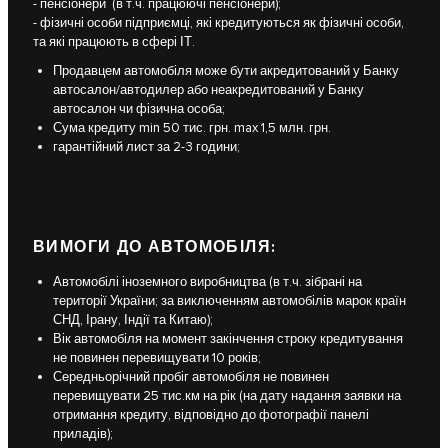
- пенсіонери (в т.ч. працюючі пенсіонери);
- фізичні особи підприємці, які кредитуються як фізичні особи,
та які працюють в сфері ІТ.
Продавцем автомобіля може бути акредитований у Банку
автосалон/автодилер або неакредитований у Банку
автосалон чи фізична особа;
Сума кредиту min 50 тис. грн. max 1,5 млн. грн.
гарантійний лист за 2-3 години;
ВИМОГИ ДО АВТОМОБІЛЯ:
Автомобілі іноземного виробництва (в т.ч. зібрані на
території України; за виключенням автомобілів марок країн
СНД, Ірану, Індії та Китаю);
Вік автомобіля на момент закінчення строку кредитування
не повинен перевищувати 10 років;
Середньорічний пробіг автомобіля не повинен
перевищувати 25 тис.км на рік (на дату надання заявки на
отримання кредиту, відповідно до фотографії панелі
приладів);