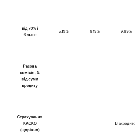
від 70% і
5,19%
8,19%
9,89%
більше
Разова
комісія, %
від суми
кредиту
Страхування
КАСКО
В акредито
(щорічно)