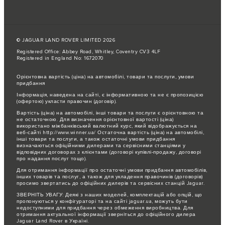
© JAGUAR LAND ROVER LIMITED 2026
Registered Office: Abbey Road, Whitley, Coventry CV3 4LF
Registered in England No: 1672070
Орієнтовна вартість (ціна) на автомобілі, товари та послуги, умови
придбання
Інформація, наведена на сайті, є інформативною та не є пропозицією
(офертою) укласти правочин (договір).
Вартість (ціна) на автомобілі, інші товари та послуги є орієнтовною та
не остаточною. Для визначення орієнтовної вартості (ціна)
використано міжбанківський валютний курс, який відображується на
веб-сайті http://www.winner.ua/ Остаточна вартість (ціна) на автомобілі,
інші товари та послуги, а також остаточні умови придбання
визначаються офіційними дилерами та сервісними станціями у
відповідних договорах з клієнтами (договорі купівлі-продажу, договорі
про надання послуг тощо).
Для отримання інформації про остаточні умови придбання автомобілів,
інших товарів та послуг, а також для укладення правочинів (договорів)
просимо звертатись до офіційних дилерів та сервісних станцій Jaguar.
ЗВЕРНІТЬ УВАГУ: Деякі з наших моделей, комплектацій або опцій, що
пропонуються у конфігураторі та на сайті jaguar.ua, можуть бути
недоступними для придбання через обмеження виробництва. Для
отримання актуальної інформації зверніться до офіційного дилера
Jaguar Land Rover в Україні.