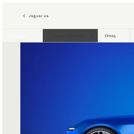
Jaguar.ua
Нова ера
Jaguar Type 00
Огляд