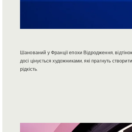
Шанований у Франції епохи Відродження, відтіно
досі цінується художниками, які прагнуть створити
рідкість.
1
/
5