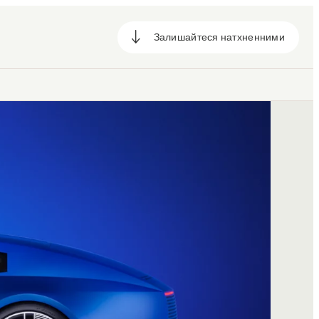
Залишайтеся натхненними