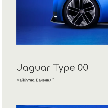
Jaguar Type 00
*
Майбутнє. Бачення.
4
/
5